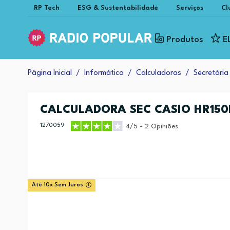
RP Tech
ESG & Sustentabilidade
Serviços
Cl
Produtos
E
Página Inicial
Informática
Calculadoras
Secretária
CALCULADORA SEC CASIO HR15
1270059
4/5 - 2 Opiniões
Até 10x Sem Juros