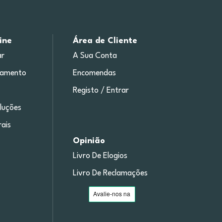
ine
Área de Cliente
r
A Sua Conta
gamento
Encomendas
Registo / Entrar
luções
ais
Opinião
Livro De Elogios
Livro De Reclamações