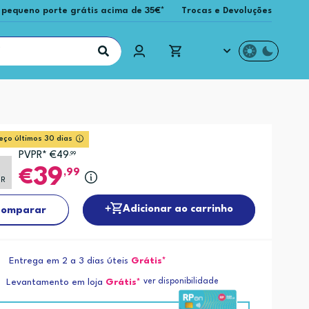
 pequeno porte grátis acima de 35€*
Trocas e Devoluções
eço últimos 30 dias
PVPR* €49
,99
%
39
,99
PR
Adicionar ao carrinho
omparar
Entrega em 2 a 3 dias úteis
Grátis*
ver disponibilidade
Levantamento em loja
Grátis*