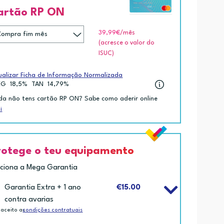
artão RP ON
39,99€
/mês
(acresce o valor do
ISUC)
ualizar Ficha de Informação Normalizada
EG
18,5%
TAN
14,79%
da não tens cartão RP ON? Sabe como aderir online
i
rotege o teu equipamento
iciona a Mega Garantia
Garantia Extra + 1 ano
€15.00
contra avarias
 aceito as
condições contratuais