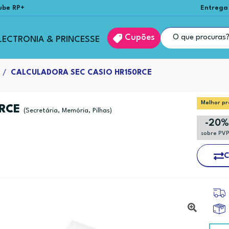
ube RP+
Entrega
Cupões
LECTRONIA & PRINCESSE
CALCULADORA SEC CASIO HR150RCE
Melhor pr
0RCE
(Secretária, Memória, Pilhas)
-20
sobre PV
C