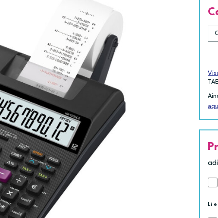
C
Vis
TA
Ain
aqu
P
ad
Li e