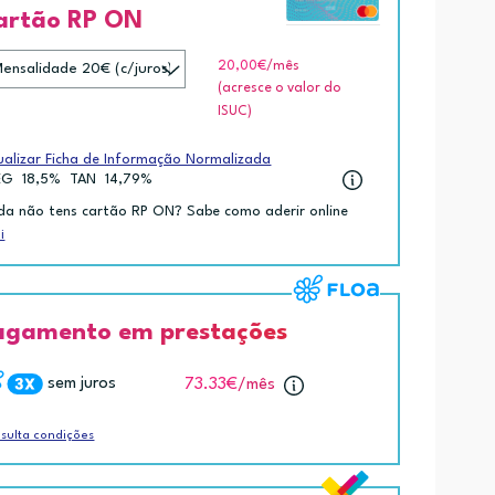
artão RP ON
20,00€
/mês
(acresce o valor do
ISUC)
ualizar Ficha de Informação Normalizada
EG
18,5%
TAN
14,79%
da não tens cartão RP ON? Sabe como aderir online
i
agamento em prestações
sem juros
73.33€
/mês
sulta condições