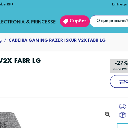
ube RP+
Entrega
Cupões
LECTRONIA & PRINCESSE
g
CADEIRA GAMING RAZER ISKUR V2X FABR LG
V2X FABR LG
-27%
sobre PV
C