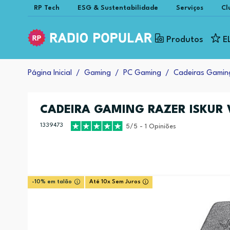
RP Tech
ESG & Sustentabilidade
Serviços
Cl
Produtos
E
Página Inicial
Gaming
PC Gaming
Cadeiras Gamin
CADEIRA GAMING RAZER ISKUR 
1339473
5/5 - 1 Opiniões
-10% em talão
Até 10x Sem Juros