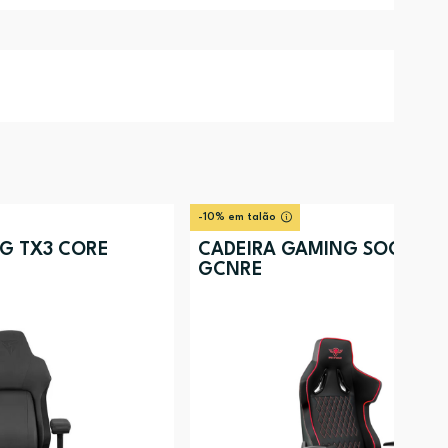
-10% em talão
G TX3 CORE
CADEIRA GAMING SOG SOG
GCNRE