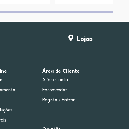
Lojas
ine
Área de Cliente
r
A Sua Conta
gamento
Encomendas
Registo / Entrar
luções
ais