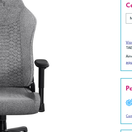
C
Vis
TA
Ain
aqu
P
Con