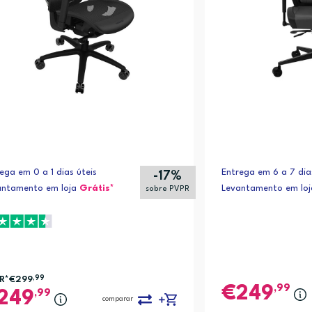
ega em 0 a 1 dias úteis
Entrega em 6 a 7 dia
-17%
antamento em loja
Grátis*
Levantamento em lo
sobre PVPR
R*
€299
,99
,99
249
,99
249
comparar