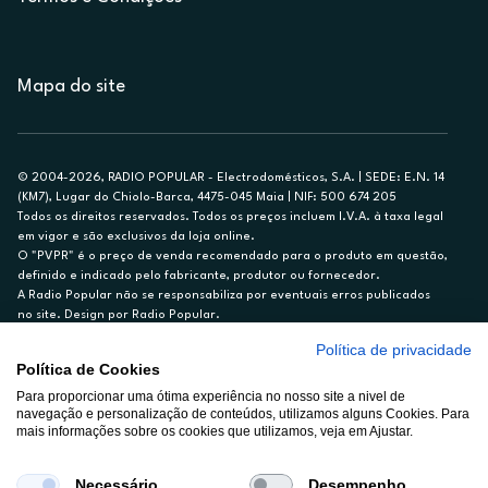
Mapa do site
© 2004-2026, RADIO POPULAR - Electrodomésticos, S.A. | SEDE: E.N. 14
(KM7), Lugar do Chiolo-Barca, 4475-045 Maia | NIF: 500 674 205
Todos os direitos reservados. Todos os preços incluem I.V.A. à taxa legal
em vigor e são exclusivos da loja online.
O "PVPR" é o preço de venda recomendado para o produto em questão,
definido e indicado pelo fabricante, produtor ou fornecedor.
A Radio Popular não se responsabiliza por eventuais erros publicados
no site. Design por Radio Popular.
Política de privacidade
** TAEG CARTÃO DE CRÉDITO RP/ON: 18,5%
Política de Cookies
Ex. para limite de crédito de €1.500, reembolsado em 12 meses, TAN
14,79%.
Para proporcionar uma ótima experiência no nosso site a nivel de
navegação e personalização de conteúdos, utilizamos alguns Cookies. Para
Crédito sujeito a aprovação pelo Cetelem, marca BNP Paribas Personal
mais informações sobre os cookies que utilizamos, veja em Ajustar.
Finance, S.A., Sucursal em Portugal. Informe-se no 21 721 90 00 (dias
úteis, 9-20h).
A Rádio Popular – Eletrodomésticos S.A. (Registo BdP848) atua como
Necessário
Desempenho