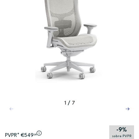
1
/
7
-9%
PVPR* €549
,99
sobre PVPR