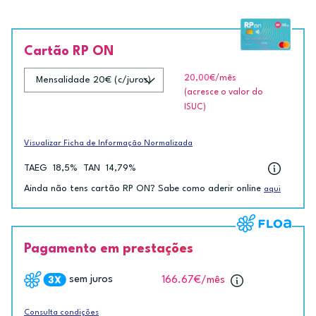
Cartão RP ON
20,00€
/mês
(acresce o valor do
ISUC)
Visualizar Ficha de Informação Normalizada
TAEG
18,5%
TAN
14,79%
Ainda não tens cartão RP ON? Sabe como aderir online
aqui
Pagamento em prestações
sem juros
166.67€
/mês
Consulta condições