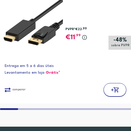
,99
PVPR*
€22
,99
11
-48%
sobre PVPR
Entrega em 5 a 6 dias úteis
Levantamento em loja
Grátis*
comparar