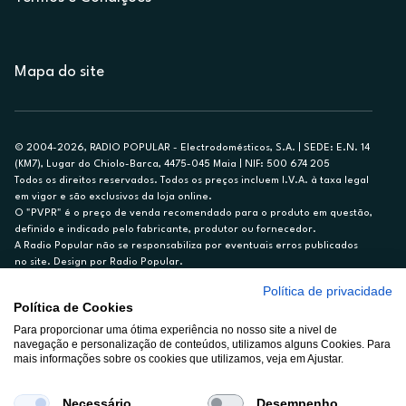
Mapa do site
© 2004-2026, RADIO POPULAR - Electrodomésticos, S.A. | SEDE: E.N. 14
(KM7), Lugar do Chiolo-Barca, 4475-045 Maia | NIF: 500 674 205
Todos os direitos reservados. Todos os preços incluem I.V.A. à taxa legal
em vigor e são exclusivos da loja online.
O "PVPR" é o preço de venda recomendado para o produto em questão,
definido e indicado pelo fabricante, produtor ou fornecedor.
A Radio Popular não se responsabiliza por eventuais erros publicados
no site. Design por Radio Popular.
Política de privacidade
** TAEG CARTÃO DE CRÉDITO RP/ON: 18,5%
Política de Cookies
Ex. para limite de crédito de €1.500, reembolsado em 12 meses, TAN
Para proporcionar uma ótima experiência no nosso site a nivel de
14,79%.
navegação e personalização de conteúdos, utilizamos alguns Cookies. Para
Crédito sujeito a aprovação pelo Cetelem, marca BNP Paribas Personal
mais informações sobre os cookies que utilizamos, veja em Ajustar.
Finance, S.A., Sucursal em Portugal. Informe-se no 21 721 90 00 (dias
úteis, 9-20h).
A Rádio Popular – Eletrodomésticos S.A. (Registo BdP848) atua como
Necessário
Desempenho