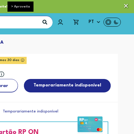
 pequeno porte grátis acima de 35€*
Trocas e Devoluções
oite!
> Aproveita
PT
DA
imos 30 dias
Temporariamente indisponível
rar
Temporariamente indisponível
artão RP ON