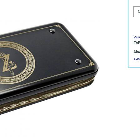
Vis
TA
Ain
aqu