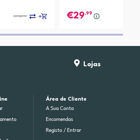
,99
29
comparar
compa
Lojas
ine
Área de Cliente
r
A Sua Conta
gamento
Encomendas
Registo / Entrar