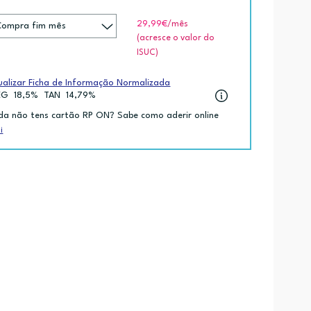
29,99€
/mês
(acresce o valor do
ISUC)
ualizar Ficha de Informação Normalizada
EG
18,5%
TAN
14,79%
da não tens cartão RP ON? Sabe como aderir online
i