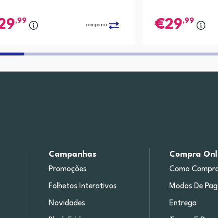
,99
,99
29
29
comparar
Campanhas
Compra Onl
Promoções
Como Compra
Folhetos Interativos
Modos De Pa
Novidades
Entrega