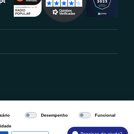
.
sário
Desempenho
Funcional
cidade