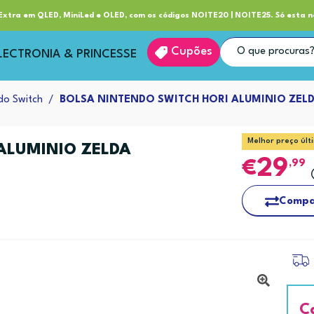
ube RP+
Entrega
xtra em QLED, MiniLed e OLED, com os códigos NOITE20 | NOITE25. Só esta n
Cupões
LECTRONIA & PRINCESSE
do Switch
BOLSA NINTENDO SWITCH HORI ALUMINIO ZEL
Melhor preço últ
ALUMINIO ZELDA
29
,99
Compa
C