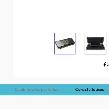
Combinações perfeitas
Características