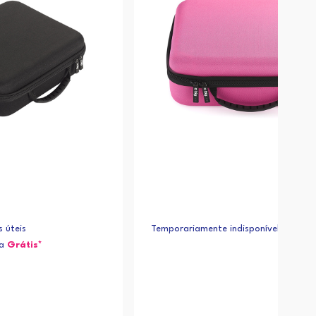
 úteis
Temporariamente indisponível
ja
Grátis*