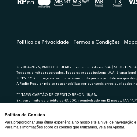
Política de Privacidade
Termos e Condições
Mapa 
© 2004-2026, RADIO POPULAR - Electrodomésticos, S.A. | SEDE: E.N. 14 
Todos os direitos reservados. Todos os preços incluem I.V.A. à taxa legal 
O "PVPR" é o preço de venda recomendado para o produto em questão, d
A Radio Popular não se responsabiliza por eventuais erros publicados no
** TAEG CARTÃO DE CRÉDITO RP/ON: 18,5%
Ex. para limite de crédito de €1.500, reembolsado em 12 meses, TAN 14,
Crédito sujeito a aprovação pelo Cetelem, marca BNP Paribas Personal Fi
A Rádio Popular – Eletrodomésticos S.A. (Registo BdP848) atua como inter
Política de Cookies
Para proporcionar uma ótima experiência no nosso site a nivel de navegação e
Para mais informações sobre os cookies que utilizamos, veja em Ajustar.