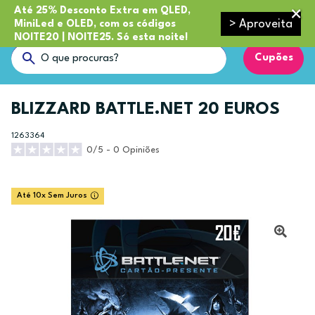
Até 25% Desconto Extra em QLED,
> Aproveita
MiniLed e OLED, com os códigos
NOITE20 | NOITE25. Só esta noite!
Cupões
BLIZZARD BATTLE.NET 20 EUROS
1263364
0/5 - 0 Opiniões
Até 10x Sem Juros