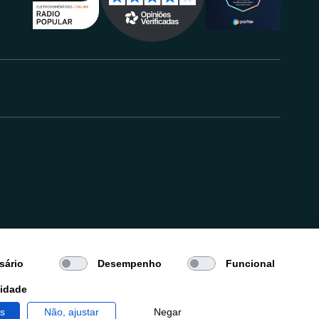
.
sário
Desempenho
Funcional
cidade
os
Não, ajustar
Negar