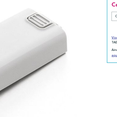
C
Vis
TA
Ain
aqu