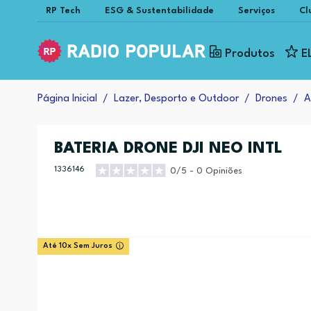
RP Tech
ESG & Sustentabilidade
Serviços
Cl
Produtos
E
Página Inicial
Lazer, Desporto e Outdoor
Drones
A
BATERIA DRONE DJI NEO INTL
1336146
0/5 - 0 Opiniões
Até 10x Sem Juros