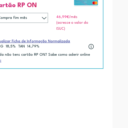
artão RP ON
46,99€
/mês
(acresce o valor do
ISUC)
ualizar Ficha de Informação Normalizada
EG
18,5%
TAN
14,79%
da não tens cartão RP ON? Sabe como aderir online
i