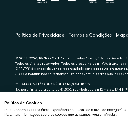
Política de Privacidade
Termos e Condições
Mapa 
© 2004-2026, RADIO POPULAR - Electrodomésticos, S.A. | SEDE: E.N. 14 
Todos os direitos reservados. Todos os preços incluem I.V.A. à taxa legal 
O "PVPR" é o preço de venda recomendado para o produto em questão, d
A Radio Popular não se responsabiliza por eventuais erros publicados no
** TAEG CARTÃO DE CRÉDITO RP/ON: 18,5%
Ex. para limite de crédito de €1.500, reembolsado em 12 meses, TAN 14,
Crédito sujeito a aprovação pelo Cetelem, marca BNP Paribas Personal Fi
A Rádio Popular – Eletrodomésticos S.A. (Registo BdP848) atua como inter
Política de Cookies
Para proporcionar uma ótima experiência no nosso site a nivel de navegação e
Para mais informações sobre os cookies que utilizamos, veja em Ajustar.