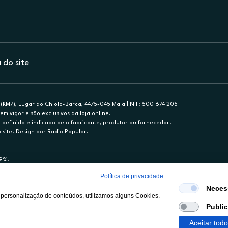
do site
(KM7), Lugar do Chiolo-Barca, 4475-045 Maia | NIF: 500 674 205
em vigor e são exclusivos da loja online.
efinido e indicado pelo fabricante, produtor ou fornecedor.
 site. Design por Radio Popular.
79%.
nance, S.A., Sucursal em Portugal. Informe-se no 21 721 90 00 (dias úteis, 9-20h)
Política de privacidade
mediário de crédito a título acessório e com exclusividade (registo BdP 2314.)
Neces
 personalização de conteúdos, utilizamos alguns Cookies.
Publi
Aceitar tod