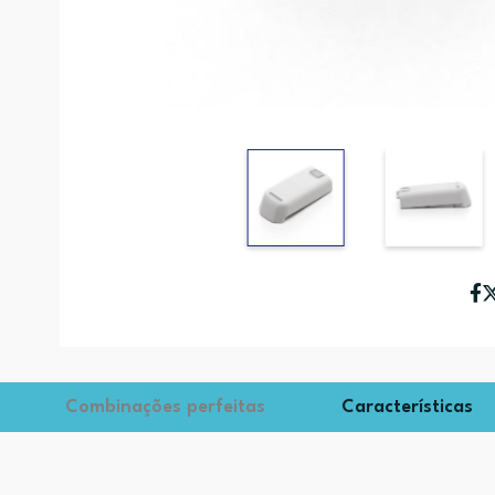
Combinações perfeitas
Características