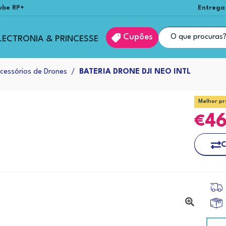
ube RP+
Entrega
Cupões
LECTRONIA & PRINCESSE
cessórios de Drones
BATERIA DRONE DJI NEO INTL
Melhor pr
4
C