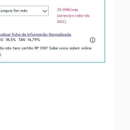
39,99€
/mês
(acresce o valor do
ISUC)
ualizar Ficha de Informação Normalizada
EG
18,5%
TAN
14,79%
da não tens cartão RP ON? Sabe como aderir online
i