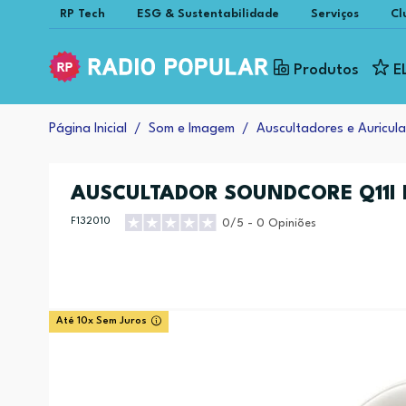
RP Tech
ESG & Sustentabilidade
Serviços
Cl
Produtos
E
Página Inicial
Som e Imagem
Auscultadores e Auricula
AUSCULTADOR SOUNDCORE Q11I 
F132010
0/5 - 0 Opiniões
Até 10x Sem Juros