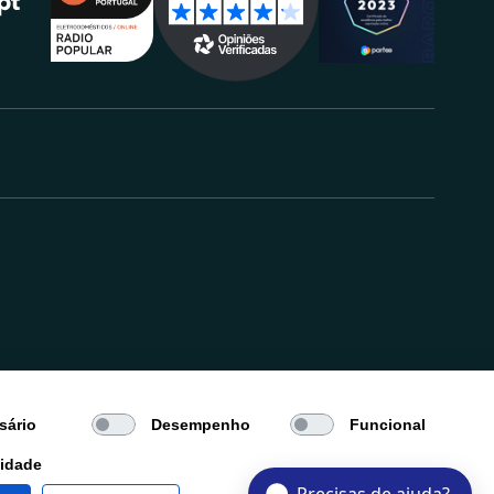
.
sário
Desempenho
Funcional
cidade