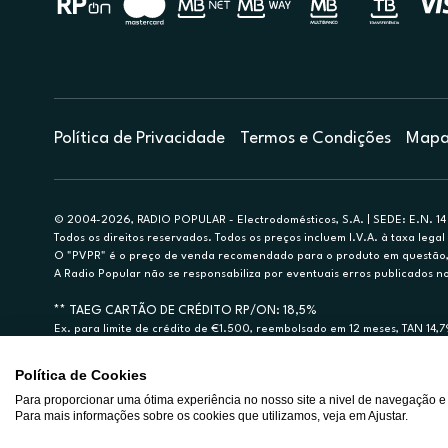
Política de Privacidade
Termos e Condições
Mapa 
© 2004-2026, RADIO POPULAR - Electrodomésticos, S.A. | SEDE: E.N. 14 
Todos os direitos reservados. Todos os preços incluem I.V.A. à taxa legal 
O "PVPR" é o preço de venda recomendado para o produto em questão, d
A Radio Popular não se responsabiliza por eventuais erros publicados no
** TAEG CARTÃO DE CRÉDITO RP/ON: 18,5%
Ex. para limite de crédito de €1.500, reembolsado em 12 meses, TAN 14,
Crédito sujeito a aprovação pelo Cetelem, marca BNP Paribas Personal Fi
A Rádio Popular – Eletrodomésticos S.A. (Registo BdP848) atua como inter
Política de Cookies
Para proporcionar uma ótima experiência no nosso site a nivel de navegação e
Para mais informações sobre os cookies que utilizamos, veja em Ajustar.