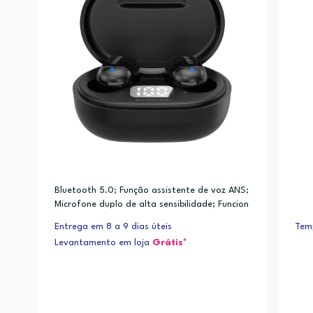
Bluetooth 5.0; Função assistente de voz ANS;
Microfone duplo de alta sensibilidade; Funcion
a com os dois earbuds ou só um earbud; Cont
Entrega em 8 a 9 dias úteis
Temp
rolo touch nos dois earbuds; Qualidade de so
Levantamento em loja
Grátis*
m HyperBass; LED display indicador de carreg
amento; Autonomia: 3 horas