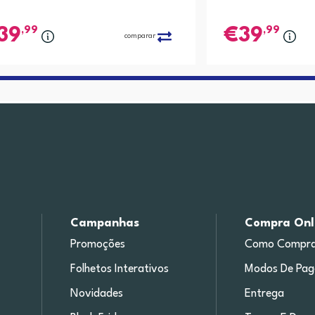
,99
,99
39
39
comparar
Campanhas
Compra Onl
Promoções
Como Compra
Folhetos Interativos
Modos De Pa
Novidades
Entrega