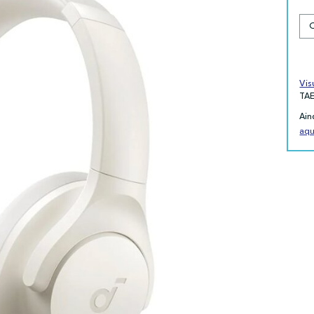
Vis
TA
Ain
aqu