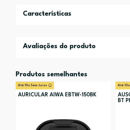
Características
Avaliações do produto
Produtos semelhantes
Até 10x Sem Juros
Até 10x
AURICULAR AIWA EBTW-150BK
AUS
BT P