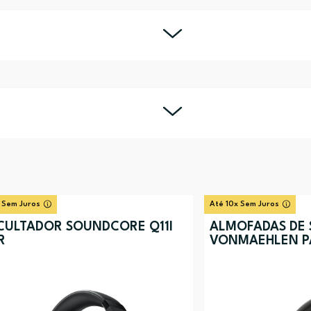
 Sem Juros
Até 10x Sem Juros
CULTADOR SOUNDCORE Q11I
ALMOFADAS DE 
R
VONMAEHLEN P
PRETO