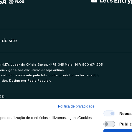
do site
(KM7), Lugar do Chiolo-Barca, 4475-045 Maia | NIF: 500 674 205
em vigor e são exclusivos da loja online.
efinido e indicado pelo fabricante, produtor ou fornecedor.
 site. Design por Radio Popular.
79%.
nance, S.A., Sucursal em Portugal. Informe-se no 21 721 90 00 (dias úteis, 9-20h)
Política de privacidade
mediário de crédito a título acessório e com exclusividade (registo BdP 2314.)
Neces
 personalização de conteúdos, utilizamos alguns Cookies.
Publi