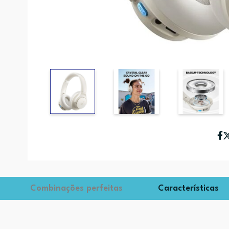
Combinações perfeitas
Características