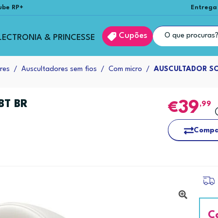
ube RP+
Entrega
Cupões
LECTRONIA & PRINCESSE
res
Auscultadores sem fios
Com micro
AUSCULTADOR SO
BT BR
39
,99
Compa
C