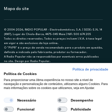
Mapa do site
© 2004-2026, RADIO POPULAR - Electrodomésticos, S.A. | SEDE: E.N. 14
(KM7), Lugar do Chiolo-Barca, 4475-045 Maia | NIF: 500 674 205
Todos os direitos reservados. Todos os preços incluem I.V.A. à taxa legal
em vigor e são exclusivos da loja online.
O "PVPR" é o preço de venda recomendado para o produto em questão,
definido e indicado pelo fabricante, produtor ou fornecedor.
A Radio Popular não se responsabiliza por eventuais erros publicados
no site. Design por Radio Popular.
Política de privacidade
** TAEG CARTÃO DE CRÉDITO RP/ON: 18,5%
Política de Cookies
Ex. para limite de crédito de €1.500, reembolsado em 12 meses, TAN
14,79%.
Para proporcionar uma ótima experiência no nosso site a nivel de
navegação e personalização de conteúdos, utilizamos alguns Cookies. Para
Crédito sujeito a aprovação pelo Cetelem, marca BNP Paribas Personal
mais informações sobre os cookies que utilizamos, veja em Ajustar.
Finance, S.A., Sucursal em Portugal. Informe-se no 21 721 90 00 (dias
úteis, 9-20h).
A Rádio Popular – Eletrodomésticos S.A. (Registo BdP848) atua como
Necessário
Desempenho
intermediário de crédito a título acessório e com exclusividade (registo
BdP 2314.)
Funcional
Publicidade