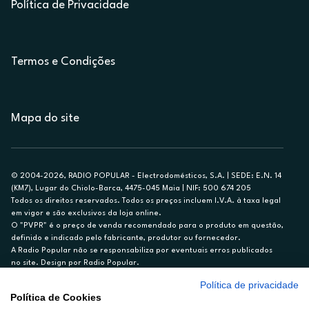
Política de Privacidade
Termos e Condições
Mapa do site
© 2004-2026, RADIO POPULAR - Electrodomésticos, S.A. | SEDE: E.N. 14
(KM7), Lugar do Chiolo-Barca, 4475-045 Maia | NIF: 500 674 205
Todos os direitos reservados. Todos os preços incluem I.V.A. à taxa legal
em vigor e são exclusivos da loja online.
O "PVPR" é o preço de venda recomendado para o produto em questão,
definido e indicado pelo fabricante, produtor ou fornecedor.
A Radio Popular não se responsabiliza por eventuais erros publicados
no site. Design por Radio Popular.
Política de privacidade
** TAEG CARTÃO DE CRÉDITO RP/ON: 18,5%
Política de Cookies
Ex. para limite de crédito de €1.500, reembolsado em 12 meses, TAN