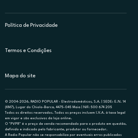
Política de Privacidade
Termos e Condições
Mapa do site
© 2004-2026, RADIO POPULAR - Electrodomésticos, S.A. | SEDE: E.N. 14
(KM7), Lugar do Chiolo-Barca, 4475-045 Maia | NIF: 500 674 205
Todos os direitos reservados. Todos os preços incluem I.V.A. à taxa legal
em vigor e são exclusivos da loja online.
O "PVPR" é o preço de venda recomendado para o produto em questão,
definido e indicado pelo fabricante, produtor ou fornecedor.
A Radio Popular não se responsabiliza por eventuais erros publicados