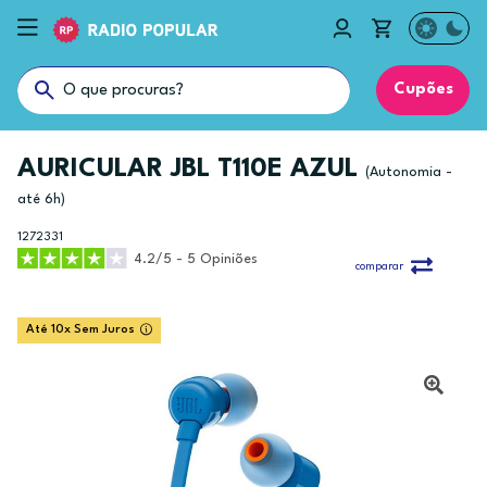
Cupões
AURICULAR JBL T110E AZUL
(Autonomia -
até 6h)
1272331
4.2/5 - 5 Opiniões
comparar
Até 10x Sem Juros