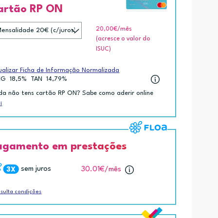
artão RP ON
20,00€
/mês
(acresce o valor do
ISUC)
ualizar Ficha de Informação Normalizada
EG
18,5%
TAN
14,79%
da não tens cartão RP ON? Sabe como aderir online
i
agamento em prestações
sem juros
30.01€
/mês
sulta condições