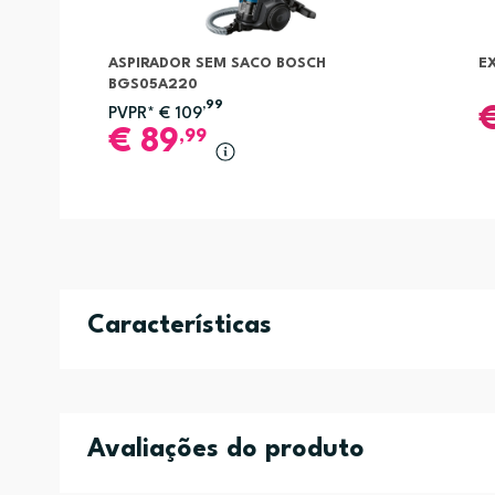
ASPIRADOR SEM SACO BOSCH
E
BGS05A220
,99
PVPR*
€
109
€
89
,99
Características
Avaliações do produto