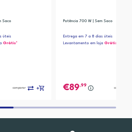
m Saco
Potência 700 W | Sem Saco
s úteis
Entrega em 7 a 8 dias úteis
ja
Grátis*
Levantamento em loja
Grátis*
,99
89
comparar
comparar