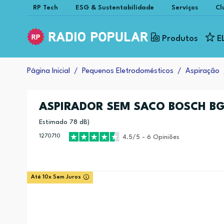
RP Tech
ESG & Sustentabilidade
Serviços
Cl
Produtos
E
Página Inicial
Pequenos Eletrodomésticos
Aspiração
ASPIRADOR SEM SACO BOSCH B
Estimado 78 dB)
1270710
4.5/5 - 6 Opiniões
Até 10x Sem Juros