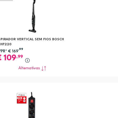
SPIRADOR VERTICAL SEM FIOS BOSCH
BHF220
,99
VPR*
€
169
€
109
,99
Alternativas