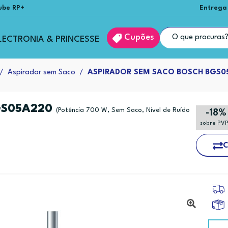
ube RP+
Entrega
Cupões
LECTRONIA & PRINCESSE
Aspirador sem Saco
ASPIRADOR SEM SACO BOSCH BGS0
GS05A220
(Potência 700 W, Sem Saco, Nível de Ruído
-18%
sobre PV
C