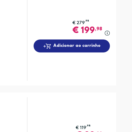
,98
€
279
€
199
,98
Adicionar ao carrinho
,98
€
119