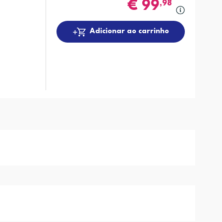
€
99
,98
Adicionar ao carrinho