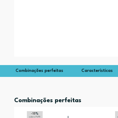
Combinações perfeitas
Características
Combinações perfeitas
-18
%
sobre PVPR