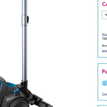
C
Vis
TA
Ain
aqu
P
Con