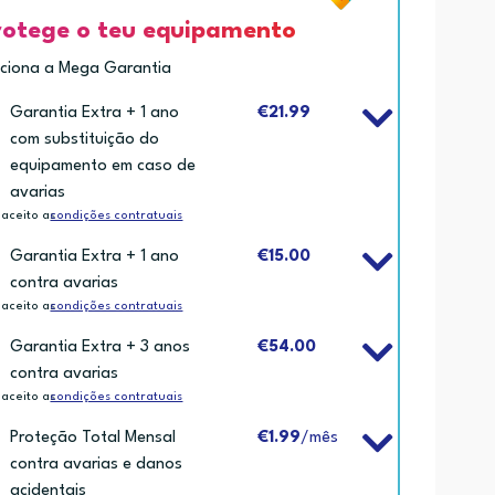
rotege o teu equipamento
iciona a Mega Garantia
Garantia Extra + 1 ano
€21.99
com substituição do
equipamento em caso de
avarias
 aceito as
condições contratuais
Garantia Extra + 1 ano
€15.00
contra avarias
 aceito as
condições contratuais
Garantia Extra + 3 anos
€54.00
contra avarias
 aceito as
condições contratuais
Proteção Total Mensal
€1.99
/mês
contra avarias e danos
acidentais