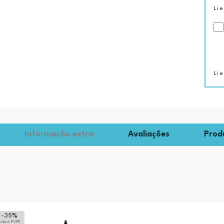
Li e
Li e
Informação extra
Avaliações
Prod
-35
%
sobre PVPR