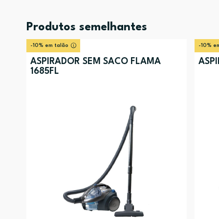
Produtos semelhantes
-10% em talão
-10% em
ASPIRADOR SEM SACO FLAMA
ASPI
1685FL