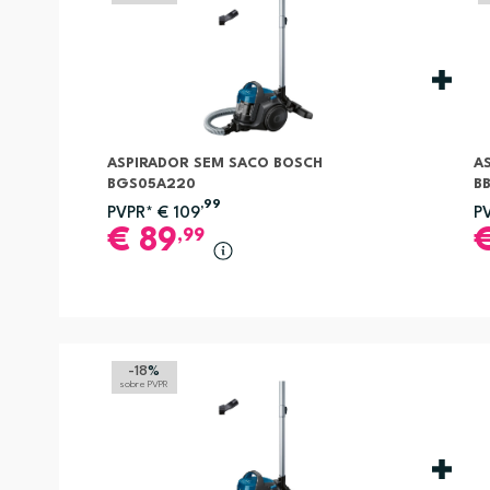
ASPIRADOR SEM SACO BOSCH
A
BGS05A220
B
,99
PVPR*
€
109
P
€
89
,99
-18
%
sobre PVPR