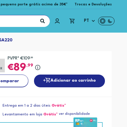
 pequeno porte grátis acima de 35€*
Trocas e Devoluções
PT
5A220
PVPR* €109
,99
89
,99
PR
Adicionar ao carrinho
omparar
Entrega em 1 a 2 dias úteis
Grátis*
ver disponibilidade
Levantamento em loja
Grátis*