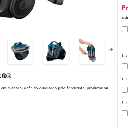
P
ad
Li e
Li e
m questão, definido e indicado pelo fabricante, produtor ou
Li e