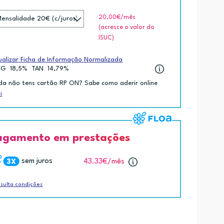
20,00€
/mês
(acresce o valor do
ISUC)
ualizar Ficha de Informação Normalizada
EG
18,5%
TAN
14,79%
da não tens cartão RP ON? Sabe como aderir online
i
agamento em prestações
sem juros
43.33€
/mês
sulta condições