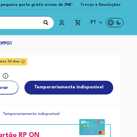
 pequeno porte grátis acima de 35€*
Trocas e Devoluções
PT
HYG1
imos 30 dias
9
Temporariamente indisponível
rar
Temporariamente indisponível
artão RP ON