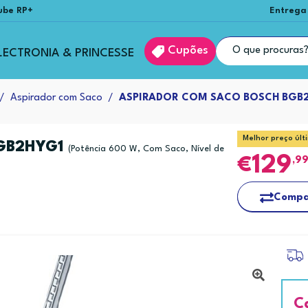
ube RP+
Entrega
Cupões
LECTRONIA & PRINCESSE
Aspirador com Saco
ASPIRADOR COM SACO BOSCH BGB2
Melhor preço últ
GB2HYG1
(Potência 600 W, Com Saco, Nível de
129
,9
Compa
C