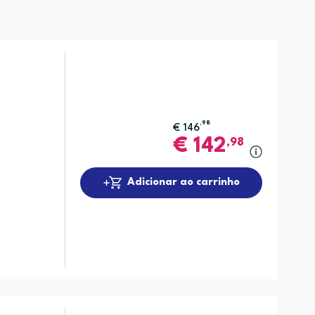
,98
€
146
€
142
,98
Adicionar ao carrinho