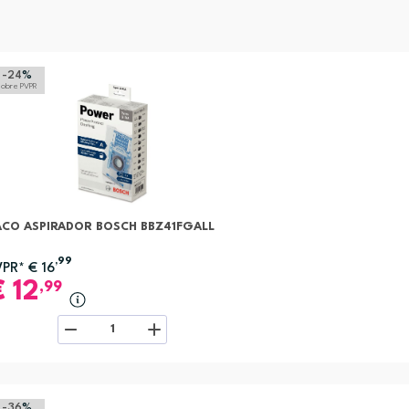
-24
%
sobre PVPR
ACO ASPIRADOR BOSCH BBZ41FGALL
,99
VPR*
€
16
€
12
,99
1
-36
%