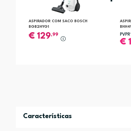
ASPIRADOR COM SACO BOSCH
ASPI
BGB2HYG1
BHH
€
129
,99
PVPR
€
Características