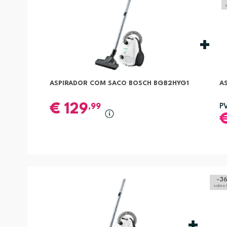
ASPIRADOR COM SACO BOSCH BGB2HYG1
A
€
129
,99
P
-3
sobre