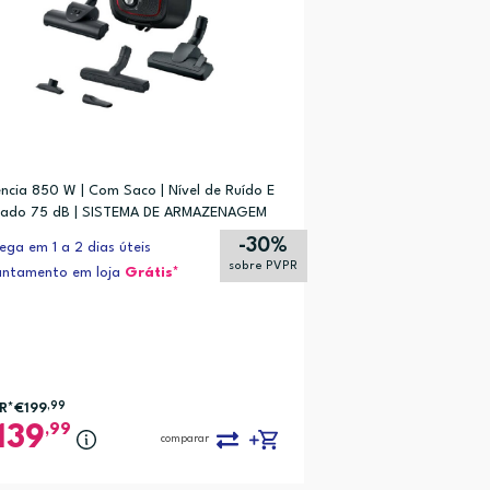
ncia 850 W | Com Saco | Nível de Ruído E
mado 75 dB | SISTEMA DE ARMAZENAGEM
OMATICA DO CABO
-30%
ega em 1 a 2 dias úteis
sobre PVPR
antamento em loja
Grátis*
R*
€199
,99
,99
139
comparar