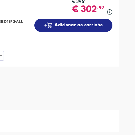
€
396
€
302
,97
BBZ41FGALL
Adicionar ao carrinho