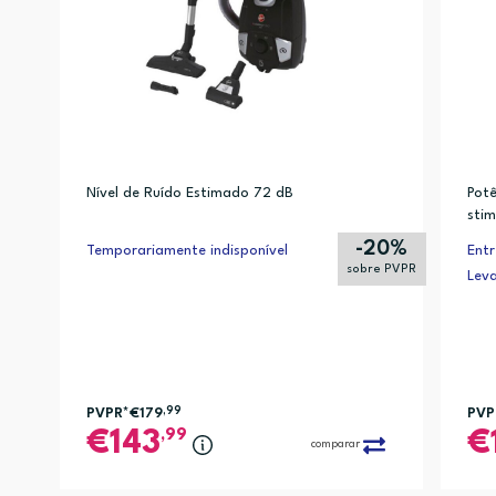
Nível de Ruído Estimado 72 dB
Potê
sti
AUT
-20%
Temporariamente indisponível
Entr
sobre PVPR
Lev
PVPR*
€179
,99
PVP
,99
143
comparar