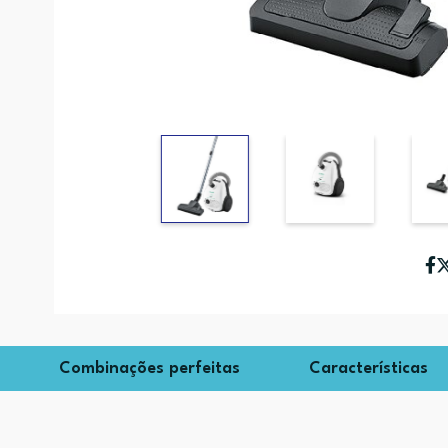
Combinações perfeitas
Características