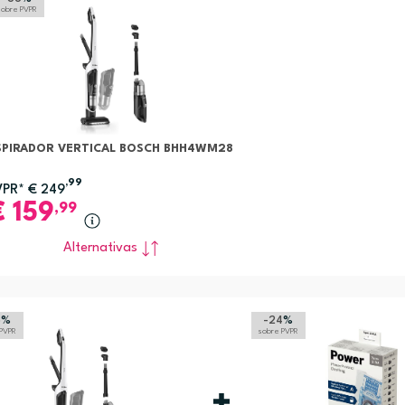
sobre PVPR
SPIRADOR VERTICAL BOSCH BHH4WM28
,99
VPR*
€
249
€
159
,99
Alternativas
6
%
-24
%
 PVPR
sobre PVPR