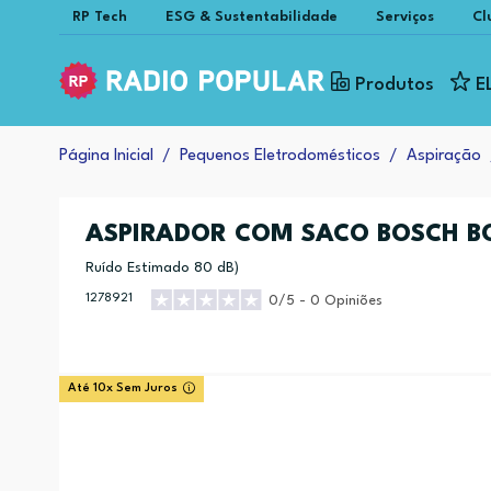
RP Tech
ESG & Sustentabilidade
Serviços
Cl
Produtos
E
Página Inicial
Pequenos Eletrodomésticos
Aspiração
ASPIRADOR COM SACO BOSCH B
Ruído Estimado 80 dB)
1278921
0/5 - 0 Opiniões
Até 10x Sem Juros