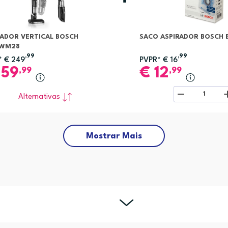
RADOR VERTICAL BOSCH
SACO ASPIRADOR BOSCH 
4WM28
,99
,99
*
€
249
PVPR*
€
16
159
€
12
,99
,99
1
Alternativas
Mostrar Mais