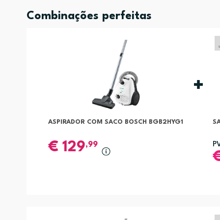
Combinações perfeitas
ASPIRADOR COM SACO BOSCH BGB2HYG1
S
€
129
,99
P