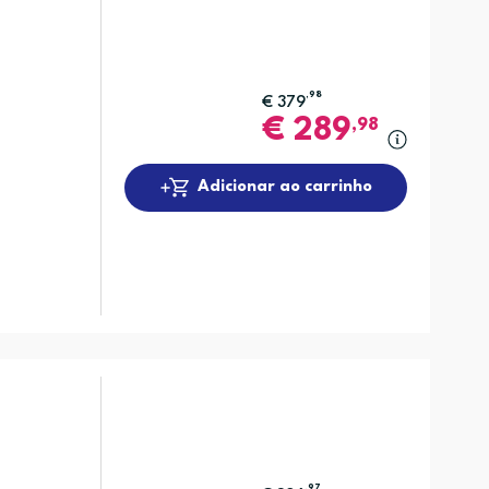
,98
€
379
€
289
,98
Adicionar ao carrinho
,97