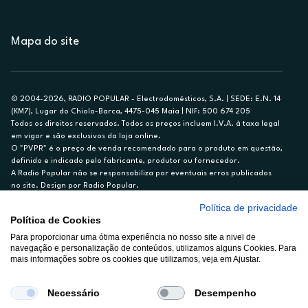
Mapa do site
© 2004-2026, RADIO POPULAR - Electrodomésticos, S.A. | SEDE: E.N. 14
(KM7), Lugar do Chiolo-Barca, 4475-045 Maia | NIF: 500 674 205
Todos os direitos reservados. Todos os preços incluem I.V.A. à taxa legal
em vigor e são exclusivos da loja online.
O "PVPR" é o preço de venda recomendado para o produto em questão,
definido e indicado pelo fabricante, produtor ou fornecedor.
A Radio Popular não se responsabiliza por eventuais erros publicados
no site. Design por Radio Popular.
Política de privacidade
** TAEG CARTÃO DE CRÉDITO RP/ON: 18,5%
Política de Cookies
Ex. para limite de crédito de €1.500, reembolsado em 12 meses, TAN
Para proporcionar uma ótima experiência no nosso site a nivel de
14,79%.
navegação e personalização de conteúdos, utilizamos alguns Cookies. Para
Crédito sujeito a aprovação pelo Cetelem, marca BNP Paribas Personal
mais informações sobre os cookies que utilizamos, veja em Ajustar.
Finance, S.A., Sucursal em Portugal. Informe-se no 21 721 90 00 (dias
úteis, 9-20h).
A Rádio Popular – Eletrodomésticos S.A. (Registo BdP848) atua como
Necessário
Desempenho
intermediário de crédito a título acessório e com exclusividade (registo