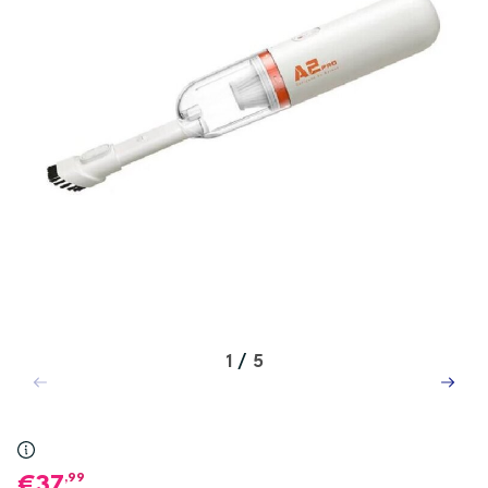
1
/
5
,99
37