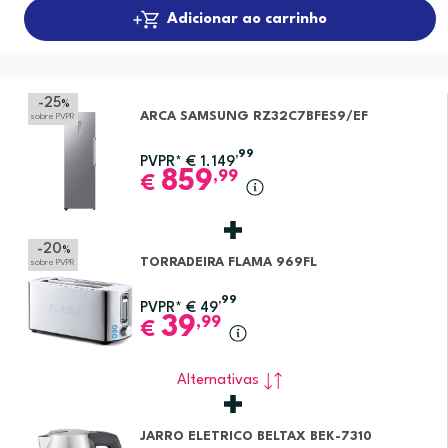
Adicionar ao carrinho
-25
%
ARCA SAMSUNG RZ32C7BFES9/EF
sobre PVPR
,99
PVPR*
€
1.149
859
,99
€
-20
%
TORRADEIRA FLAMA 969FL
sobre PVPR
,99
PVPR*
€
49
39
,99
€
Alternativas
JARRO ELETRICO BELTAX BEK-7310