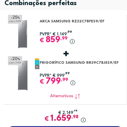
Combinações perfeitas
-25
%
ARCA SAMSUNG RZ32C7BFES9/EF
sobre PVPR
,99
PVPR*
€
1.149
859
,99
€
-20
%
FRIGORÍFICO SAMSUNG RR39C7BJ5S9/EF
sobre PVPR
,99
PVPR*
€
999
799
,99
€
Alternativas
,98
€
2.149
1.659
,98
€