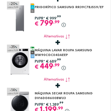
-20
%
FRIGORÍFICO SAMSUNG RR39C7BJ5S9/EF
sobre PVPR
,99
PVPR*
€
999
799
,99
€
Alternativas
-35
%
MÁQUINA LAVAR ROUPA SAMSUNG
sobre PVPR
WW90CGC04DAEEP
,99
PVPR*
€
689
449
,99
€
Alternativas
-14
%
MÁQUINA SECAR ROUPA SAMSUNG
sobre PVPR
DV16DG8600BWU3
,99
PVPR*
€
1.389
1.199
,99
€