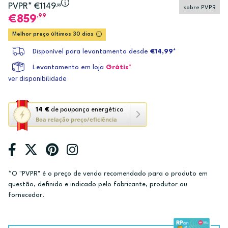
PVPR* €1149
,99
sobre PVPR
,99
859
Melhor preço últimos 30 dias
Disponível para levantamento desde
€14,99*
Levantamento em loja
Grátis*
ver disponibilidade
Esta
14 €
de poupança energética
Boa relação preço/eficiência
ação
abre
a
ferramenta
de
*O "PVPR" é o preço de venda recomendado para o produto em
poupança
questão, definido e indicado pelo fabricante, produtor ou
energética
fornecedor.
Youreko.