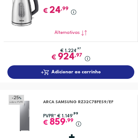
24
,99
€
Alternativas
,97
€
1.224
924
,97
€
Adicionar ao carrinho
-25
%
ARCA SAMSUNG RZ32C7BFES9/EF
sobre PVPR
,99
PVPR*
€
1.149
859
,99
€