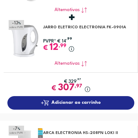
Alternativas
-13
%
JARRO ELETRICO ELECTRONIA FK-0901A
sobre PVPR
,99
PVPR*
€
14
12
,99
€
Alternativas
,97
€
329
307
,97
€
Adicionar ao carrinho
-7
%
ARCA ELECTRONIA HS-208FN LOKI II
sobre PVPR