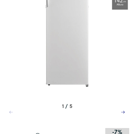
1
/
5
-7%