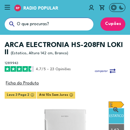
Cupões
ARCA ELECTRONIA HS-208FN LOKI
II
(Estatico, Altura 142 cm, Branco)
1289943
4.7/5 - 23 Opiniões
comparar
Ficha do Produto
Leva 3 Paga 2
Até 10x Sem Juros