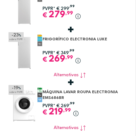
,99
PVPR*
€
299
279
,99
€
-23
%
FRIGORÍFICO ELECTRONIA LUKE
sobre PVPR
,99
PVPR*
€
349
269
,99
€
Alternativas
-19
%
MÁQUINA LAVAR ROUPA ELECTRONIA
sobre PVPR
EMS686BR
,99
PVPR*
€
269
219
,99
€
Alternativas