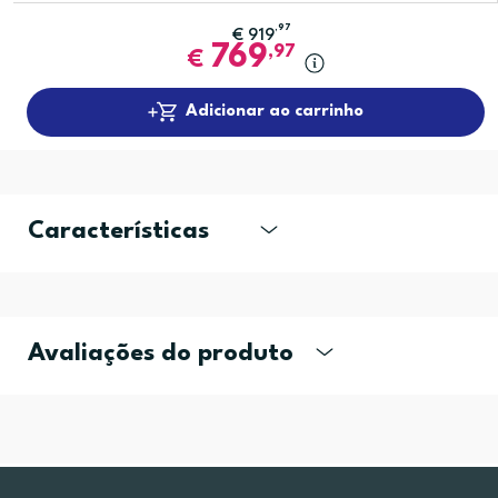
,97
€
919
769
,97
€
Adicionar ao carrinho
Características
Avaliações do produto