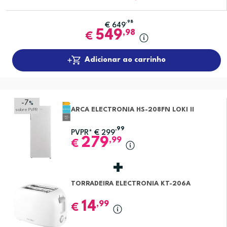
,98
€
649
549
,98
€
Adicionar ao carrinho
-7
%
ARCA ELECTRONIA HS-208FN LOKI II
sobre PVPR
,99
PVPR*
€
299
279
,99
€
TORRADEIRA ELECTRONIA KT-206A
14
,99
€