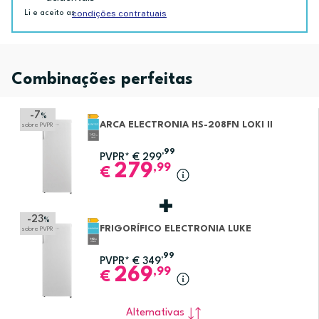
condições contratuais
Li e aceito as
Combinações perfeitas
-7
%
ARCA ELECTRONIA HS-208FN LOKI II
sobre PVPR
,99
PVPR*
€
299
279
,99
€
-23
%
FRIGORÍFICO ELECTRONIA LUKE
sobre PVPR
,99
PVPR*
€
349
269
,99
€
Alternativas