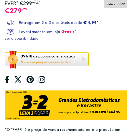
PVPR* €299
,99
sobre PVPR
,99
279
Entrega em 2 a 3 dias úteis desde
€14,99*
Levantamento em loja
Grátis*
ver disponibilidade
Esta
396 €
de poupança energética
em poupança energética
ação
Ouro
abre
a
ferramenta
de
poupança
energética
Youreko.
*O "PVPR" é o preço de venda recomendado para o produto em