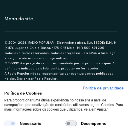
Mapa do site
© 2004-2026, RADIO POPULAR - Electrodomésticos, S.A. | SEDE: E.N. 14
(KM7), Lugar do Chiolo-Barca, 4475-045 Maia | NIF: 500 674 205
Todos os direitos reservados. Todos os preços incluem I.V.A. à taxa legal
em vigor e são exclusivos da loja online.
O "PVPR" é o preço de venda recomendado para o produto em questão,
definido e indicado pelo fabricante, produtor ou fornecedor.
A Radio Popular não se responsabiliza por eventuais erros publicados
no site. Design por Radio Popular.
Política de privacidade
** TAEG CARTÃO DE CRÉDITO RP/ON: 18,5%
Política de Cookies
Ex. para limite de crédito de €1.500, reembolsado em 12 meses, TAN
14,79%.
Para proporcionar uma ótima experiência no nosso site a nivel de
navegação e personalização de conteúdos, utilizamos alguns Cookies. Para
Crédito sujeito a aprovação pelo Cetelem, marca BNP Paribas Personal
mais informações sobre os cookies que utilizamos, veja em Ajustar.
Finance, S.A., Sucursal em Portugal. Informe-se no 21 721 90 00 (dias
úteis, 9-20h).
A Rádio Popular – Eletrodomésticos S.A. (Registo BdP848) atua como
Necessário
Desempenho
intermediário de crédito a título acessório e com exclusividade (registo