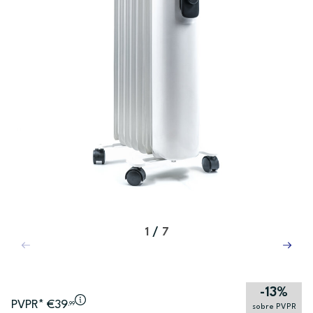
1
/
7
-13%
PVPR* €39
,99
sobre PVPR