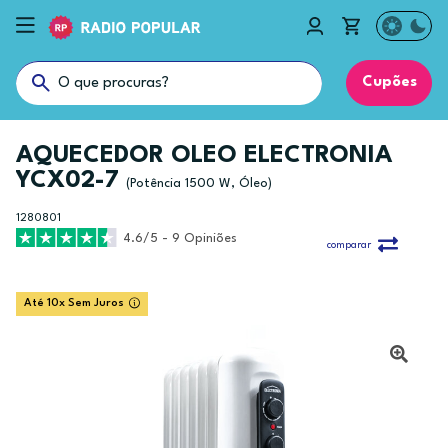
Cupões
AQUECEDOR OLEO ELECTRONIA
YCX02-7
(Potência 1500 W, Óleo)
1280801
4.6/5 - 9 Opiniões
comparar
Até 10x Sem Juros