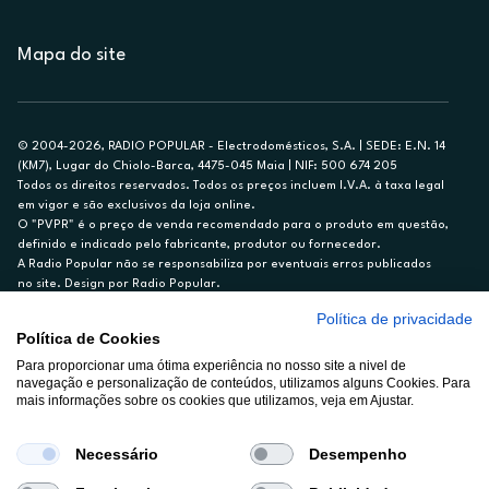
Mapa do site
© 2004-2026, RADIO POPULAR - Electrodomésticos, S.A. | SEDE: E.N. 14
(KM7), Lugar do Chiolo-Barca, 4475-045 Maia | NIF: 500 674 205
Todos os direitos reservados. Todos os preços incluem I.V.A. à taxa legal
em vigor e são exclusivos da loja online.
O "PVPR" é o preço de venda recomendado para o produto em questão,
definido e indicado pelo fabricante, produtor ou fornecedor.
A Radio Popular não se responsabiliza por eventuais erros publicados
no site. Design por Radio Popular.
Política de privacidade
** TAEG CARTÃO DE CRÉDITO RP/ON: 18,5%
Política de Cookies
Ex. para limite de crédito de €1.500, reembolsado em 12 meses, TAN
14,79%.
Para proporcionar uma ótima experiência no nosso site a nivel de
navegação e personalização de conteúdos, utilizamos alguns Cookies. Para
Crédito sujeito a aprovação pelo Cetelem, marca BNP Paribas Personal
mais informações sobre os cookies que utilizamos, veja em Ajustar.
Finance, S.A., Sucursal em Portugal. Informe-se no 21 721 90 00 (dias
úteis, 9-20h).
A Rádio Popular – Eletrodomésticos S.A. (Registo BdP848) atua como
Necessário
Desempenho
intermediário de crédito a título acessório e com exclusividade (registo
BdP 2314.)