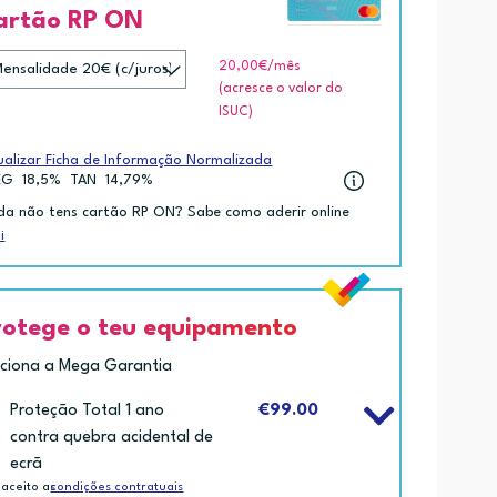
artão RP ON
20,00€
/mês
(acresce o valor do
ISUC)
ualizar Ficha de Informação Normalizada
EG
18,5%
TAN
14,79%
da não tens cartão RP ON? Sabe como aderir online
i
rotege o teu equipamento
iciona a Mega Garantia
Proteção Total 1 ano
€99.00
contra quebra acidental de
ecrã
 aceito as
condições contratuais