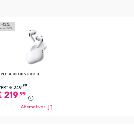
-12
%
sobre PVPR
PLE AIRPODS PRO 3
,99
VPR*
€
249
€
219
,99
Alternativas