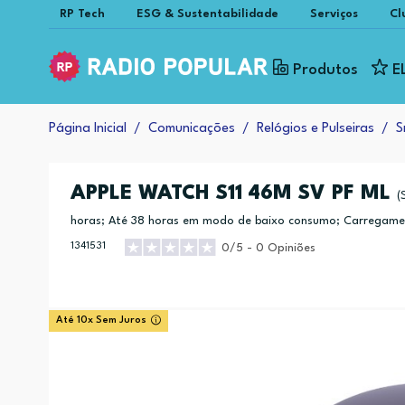
RP Tech
ESG & Sustentabilidade
Serviços
Cl
Produtos
E
Página Inicial
Comunicações
Relógios e Pulseiras
S
APPLE WATCH S11 46M SV PF ML
(
horas; Até 38 horas em modo de baixo consumo; Carregamen
ter até 8 horas de autonomia))
1341531
0/5 - 0 Opiniões
Até 10x Sem Juros