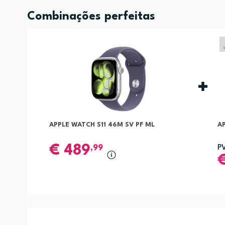
Combinações perfeitas
APPLE WATCH S11 46M SV PF ML
AP
€
489
,99
P