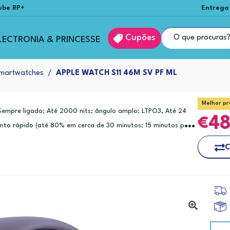
ube RP+
Entrega
Cupões
LECTRONIA & PRINCESSE
martwatches
APPLE WATCH S11 46M SV PF ML
Melhor pr
Sempre ligado; Até 2000 nits; ângulo amplo; LTPO3, Até 24
4
to rápido (até 80% em cerca de 30 minutos; 15 minutos para
C