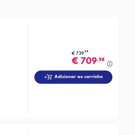
,98
€
739
€
709
,98
Adicionar ao carrinho