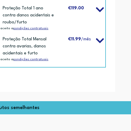
Proteção Total 1 ano
€119.00
contra danos acidentais e
roubo/furto
 aceito as
condições contratuais
Proteção Total Mensal
€11.99
/mês
contra avarias, danos
acidentais e furto
 aceito as
condições contratuais
utos semelhantes