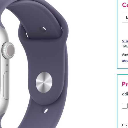
C
Vis
TA
Ain
aqu
P
ad
Li e