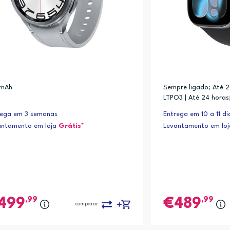
mAh
Sempre ligado; Até 2
LTPO3 | Até 24 hora
de baixo consumo; C
rega em 3 semanas
Entrega em 10 a 11 di
80% em cerca de 30 
antamento em loja
Grátis*
Levantamento em lo
a ter até 8 horas de
,99
,99
499
489
comparar