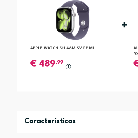
APPLE WATCH S11 46M SV PF ML
A
R
€
489
,99
Características