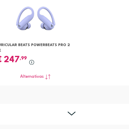
URICULAR BEATS POWERBEATS PRO 2
X
€
247
,99
Alternativas