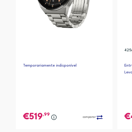
425
Temporariamente indisponível
Ent
Lev
,99
519
comparar