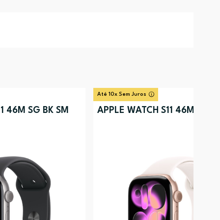
Até 10x Sem Juros
1 46M SG BK SM
APPLE WATCH S11 46M RG L