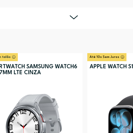
 talão
Até 10x Sem Juros
RTWATCH SAMSUNG WATCH6
APPLE WATCH S1
47MM LTE CINZA