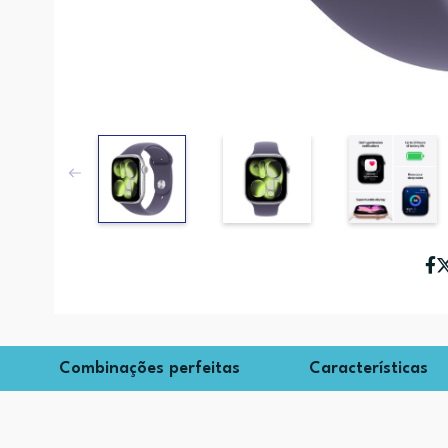
Combinações perfeitas
Características