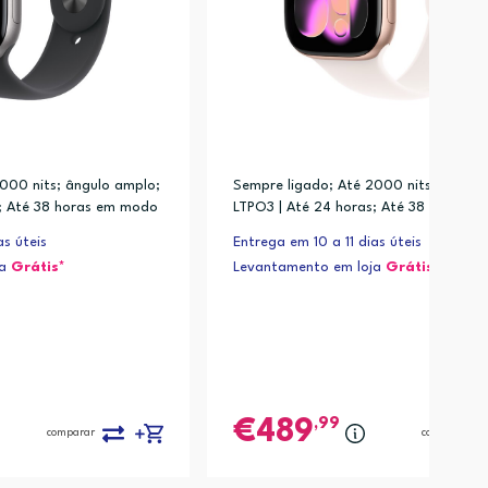
000 nits; ângulo amplo;
Sempre ligado; Até 2000 nits; ângulo
s; Até 38 horas em modo
LTPO3 | Até 24 horas; Até 38 horas 
arregamento rápido (até
de baixo consumo; Carregamento rápi
as úteis
Entrega em 10 a 11 dias úteis
minutos; 15 minutos par
80% em cerca de 30 minutos; 15 minu
ja
Grátis*
Levantamento em loja
Grátis*
 autonomia)
a ter até 8 horas de autonomia)
,99
489
comparar
comparar