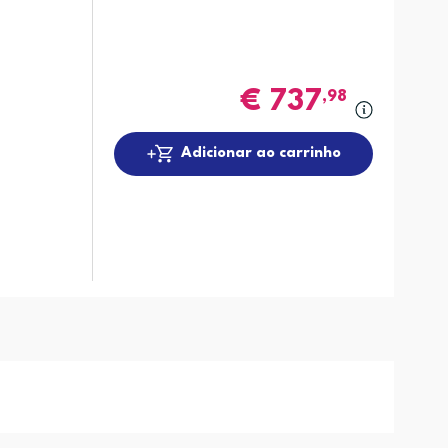
€
737
,98
Adicionar ao carrinho