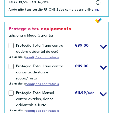
TAEG
18,5%
TAN
14,79%
Ainda não tens cartão RP ON? Sabe como aderir online
aqui
Protege o teu equipamento
adiciona a Mega Garantia
Proteção Total 1 ano contra
€99.00
quebra acidental de ecrã
condições contratuais
Li e aceito as
Proteção Total 1 ano contra
€119.00
danos acidentais e
roubo/furto
condições contratuais
Li e aceito as
Proteção Total Mensal
€11.99
/mês
contra avarias, danos
acidentais e furto
condições contratuais
Li e aceito as