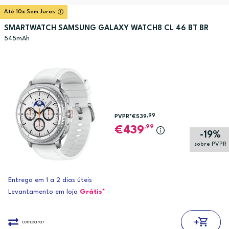
Até 10x Sem Juros
SMARTWATCH SAMSUNG GALAXY WATCH8 CL 46 BT BR
545mAh
,99
PVPR*
€539
,99
439
-19%
sobre PVPR
Entrega em 1 a 2 dias úteis
Levantamento em loja
Grátis*
comparar