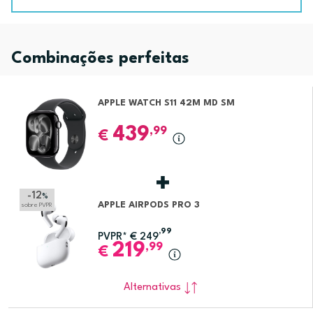
Combinações perfeitas
APPLE WATCH S11 42M MD SM
439
,99
€
-12
%
APPLE AIRPODS PRO 3
sobre PVPR
,99
PVPR*
€
249
219
,99
€
Alternativas