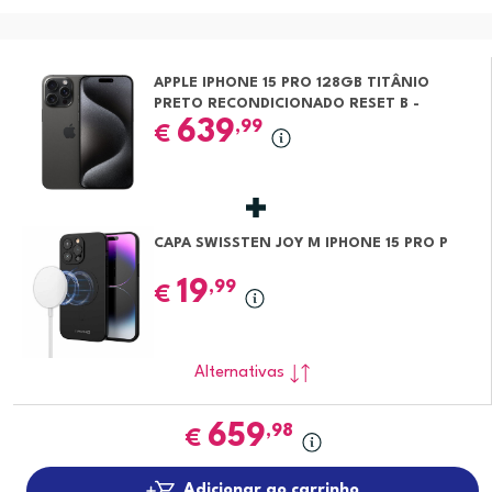
APPLE IPHONE 15 PRO 128GB TITÂNIO
PRETO RECONDICIONADO RESET B -
MARCAS MÍNIMAS
639
,99
€
CAPA SWISSTEN JOY M IPHONE 15 PRO P
19
,99
€
Alternativas
659
,98
€
Adicionar ao carrinho