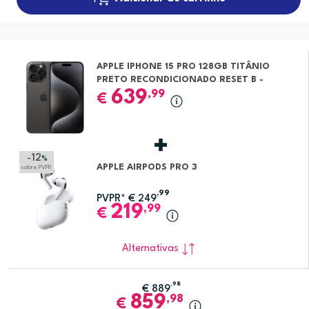
APPLE IPHONE 15 PRO 128GB TITÂNIO
PRETO RECONDICIONADO RESET B -
MARCAS MÍNIMAS
639
,99
€
-12
%
APPLE AIRPODS PRO 3
sobre PVPR
,99
PVPR*
€
249
219
,99
€
Alternativas
,98
€
889
859
,98
€