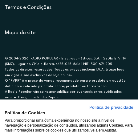
Termos e Condições
Mapa do site
© 2004-2026, RADIO POPULAR - Electrodomésticos, S.A. | SEDE: E.N. 14
(KM7), Lugar do Chiolo-Barca, 4475-045 Maia | NIF: 500 674 205
Todos os direitos reservados. Todos os preços incluem I.V.A. à taxa legal
em vigor e são exclusivos da loja online.
O "PVPR" é o preço de venda recomendado para o produto em questão,
definido e indicado pelo fabricante, produtor ou fornecedor.
A Radio Popular não se responsabiliza por eventuais erros publicados
no site. Design por Radio Popular.
Política de privacidade
** TAEG CARTÃO DE CRÉDITO RP/ON: 18,5%
Política de Cookies
Ex. para limite de crédito de €1.500, reembolsado em 12 meses, TAN
14,79%.
Para proporcionar uma ótima experiência no nosso site a nivel de
navegação e personalização de conteúdos, utilizamos alguns Cookies. Para
Crédito sujeito a aprovação pelo Cetelem, marca BNP Paribas Personal
mais informações sobre os cookies que utilizamos, veja em Ajustar.
Finance, S.A., Sucursal em Portugal. Informe-se no 21 721 90 00 (dias
úteis, 9-20h).