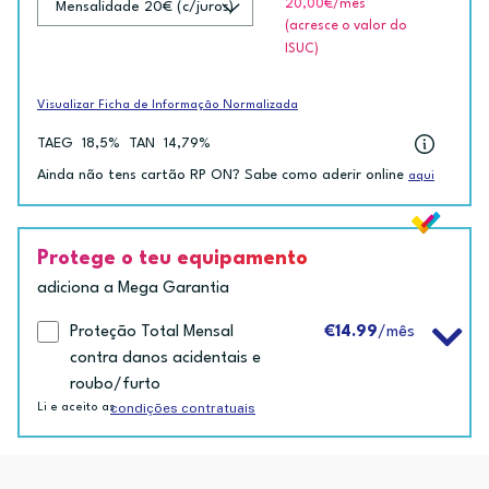
20,00€
/mês
(acresce o valor do
ISUC)
Visualizar Ficha de Informação Normalizada
TAEG
18,5%
TAN
14,79%
Ainda não tens cartão RP ON? Sabe como aderir online
aqui
Protege o teu equipamento
adiciona a Mega Garantia
Proteção Total Mensal
€14.99
/mês
contra danos acidentais e
roubo/furto
condições contratuais
Li e aceito as