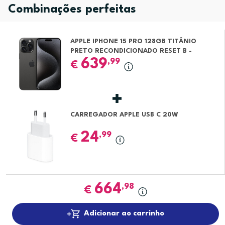
Combinações perfeitas
APPLE IPHONE 15 PRO 128GB TITÂNIO
PRETO RECONDICIONADO RESET B -
MARCAS MÍNIMAS
639
,99
€
CARREGADOR APPLE USB C 20W
24
,99
€
664
,98
€
Adicionar ao carrinho