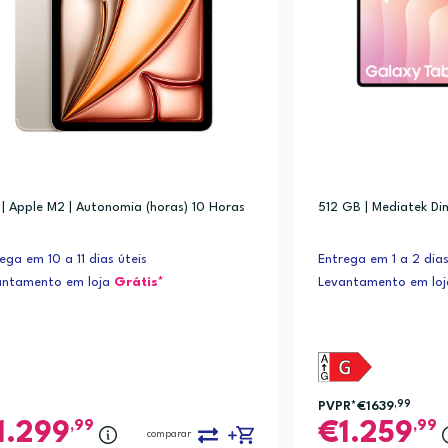
 | Apple M2 | Autonomia (horas) 10 Horas
512 GB | Mediatek Di
ega em 10 a 11 dias úteis
Entrega em 1 a 2 dias
antamento em loja
Grátis*
Levantamento em lo
PVPR*
€1639
,99
,99
,99
1.299
1.259
comparar