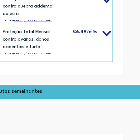
contra quebra acidental
do ecrã
 aceito as
condições contratuais
Proteção Total Mensal
€6.49
/mês
contra avarias, danos
acidentais e furto
 aceito as
condições contratuais
utos semelhantes