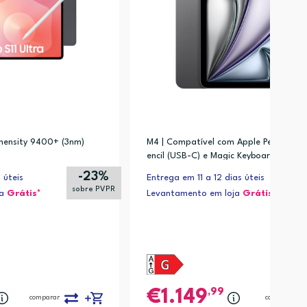
mensity 9400+ (3nm)
M4 | Compatível com Apple Pencil Pro,
encil (USB-C) e Magic Keyboard
-23%
 úteis
Entrega em 11 a 12 dias úteis
sobre PVPR
ja
Grátis*
Levantamento em loja
Grátis*
,99
1.149
comparar
comparar