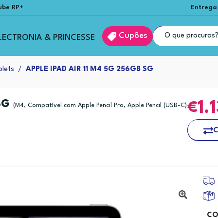
ube RP+
Entrega
Cupões
LECTRONIA & PRINCESSE
blets
APPLE IPAD AIR 11 M4 5G 256GB SG
 SG
1.
(M4, Compatível com Apple Pencil Pro, Apple Pencil (USB-C)
C
CO