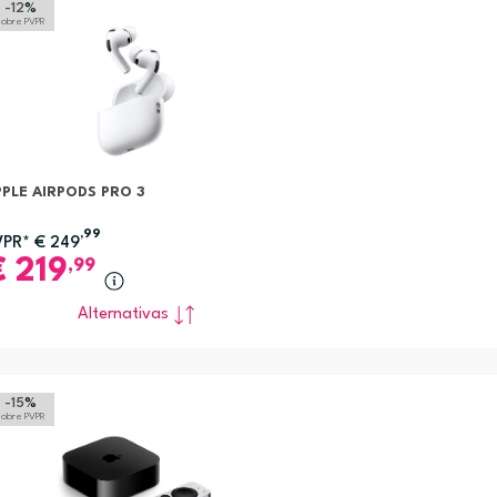
-12
%
sobre PVPR
PLE AIRPODS PRO 3
,99
VPR*
€
249
€
219
,99
Alternativas
-15
%
sobre PVPR