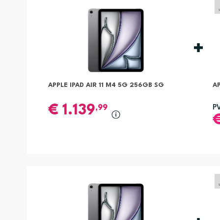
APPLE IPAD AIR 11 M4 5G 256GB SG
AP
€
1.139
,99
P