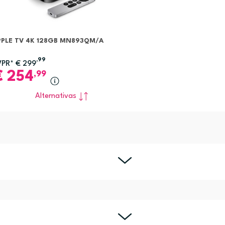
PPLE TV 4K 128GB MN893QM/A
,99
VPR*
€
299
€
254
,99
Alternativas