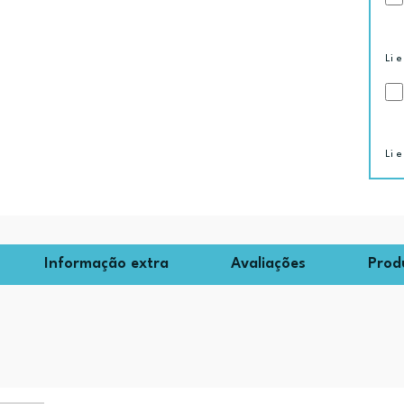
Li e
Li e
Informação extra
Avaliações
Prod