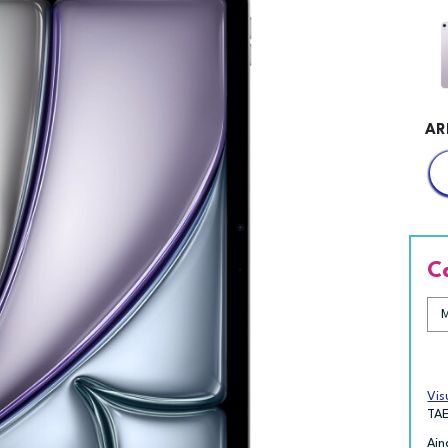
AR
C
Vis
TA
Ain