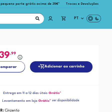
 pequeno porte grátis acima de 35€*
Trocas e Devoluções
PT
139
,99
Adicionar ao carrinho
omparar
Entrega em 11 a 12 dias úteis
Grátis*
ver disponibilidade
Levantamento em loja
Grátis*
R:
Cinzento