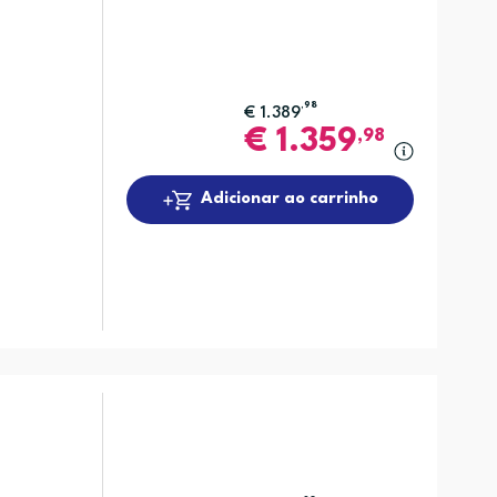
,98
€
1.389
€
1.359
,98
Adicionar ao carrinho