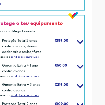
i
rotege o teu equipamento
iciona a Mega Garantia
Proteção Total 3 anos
€189.00
contra avarias, danos
acidentais e roubo/furto
 aceito as
condições contratuais
Garantia Extra + 1 ano
€50.00
contra avarias
 aceito as
condições contratuais
Garantia Extra + 3 anos
€219.00
contra avarias
 aceito as
condições contratuais
Proteção Total 2 anos
€109.00