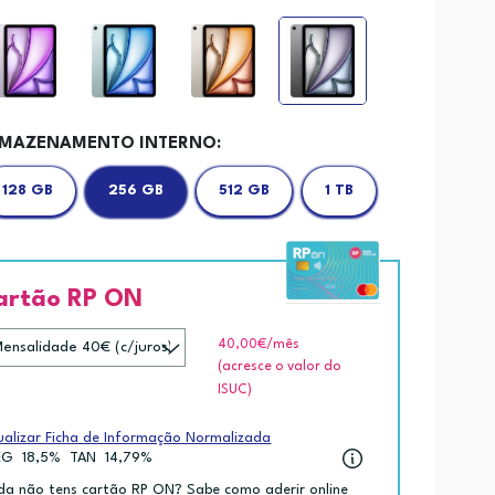
MAZENAMENTO INTERNO:
128 GB
256 GB
512 GB
1 TB
artão RP ON
40,00€
/mês
(acresce o valor do
ISUC)
ualizar Ficha de Informação Normalizada
EG
18,5%
TAN
14,79%
da não tens cartão RP ON? Sabe como aderir online