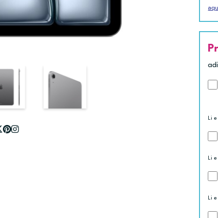
aqu
P
ad
Li e
Li e
Li e