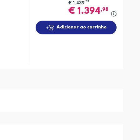
,98
€
1.439
€
1.394
,98
Adicionar ao carrinho