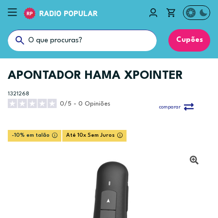
Cupões
APONTADOR HAMA XPOINTER
1321268
0/5 - 0 Opiniões
comparar
-10% em talão
Até 10x Sem Juros