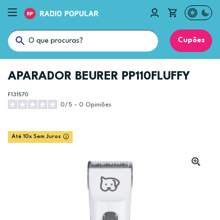
Cupões
APARADOR BEURER PP110FLUFFY
F131570
0/5 - 0 Opiniões
Até 10x Sem Juros