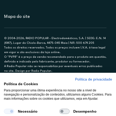
Mapa do site
© 2004-2026, RADIO POPULAR - Electrodomésticos, S.A. | SEDE: E.N. 14
(KM7), Lugar do Chiolo-Barca, 4475-045 Maia | NIF: 500 674 205
Todos os direitos reservados. Todos os preços incluem I.V.A. à taxa legal
em vigor e são exclusivos da loja online.
O "PVPR" é o preço de venda recomendado para o produto em questão,
definido e indicado pelo fabricante, produtor ou fornecedor.
A Radio Popular não se responsabiliza por eventuais erros publicados
no site. Design por Radio Popular.
Política de privacidade
** TAEG CARTÃO DE CRÉDITO RP/ON: 18,5%
Política de Cookies
Ex. para limite de crédito de €1.500, reembolsado em 12 meses, TAN
14,79%.
Para proporcionar uma ótima experiência no nosso site a nivel de
navegação e personalização de conteúdos, utilizamos alguns Cookies. Para
Crédito sujeito a aprovação pelo Cetelem, marca BNP Paribas Personal
mais informações sobre os cookies que utilizamos, veja em Ajustar.
Finance, S.A., Sucursal em Portugal. Informe-se no 21 721 90 00 (dias
úteis, 9-20h).
A Rádio Popular – Eletrodomésticos S.A. (Registo BdP848) atua como
Necessário
Desempenho
intermediário de crédito a título acessório e com exclusividade (registo