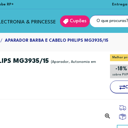
ube RP+
Entrega
Cupões
LECTRONIA & PRINCESSE
APARADOR BARBA E CABELO PHILIPS MG3935/15
Melhor pr
LIPS MG3935/15
(Aparador, Autonomia em
-18%
sobre PV
C