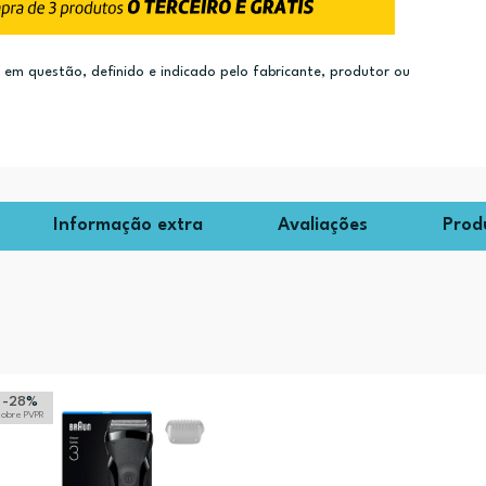
m questão, definido e indicado pelo fabricante, produtor ou
Informação extra
Avaliações
Prod
-28
%
sobre PVPR