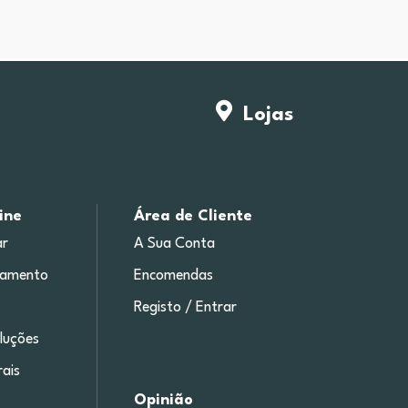
Lojas
ine
Área de Cliente
r
A Sua Conta
gamento
Encomendas
Registo / Entrar
luções
ais
Opinião