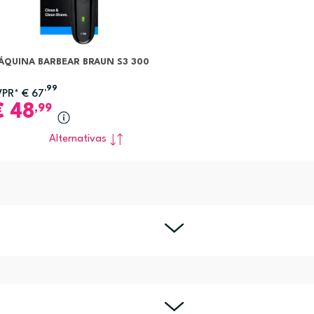
ÁQUINA BARBEAR BRAUN S3 300
,99
VPR*
€
67
€
48
,99
Alternativas