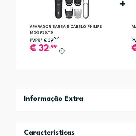
APARADOR BARBA E CABELO PHILIPS
M
MG3935/15
,99
PVPR*
€
39
P
€
32
,99
Informação Extra
Características