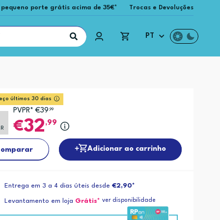
 pequeno porte grátis acima de 35€*
Trocas e Devoluções
PT
eço últimos 30 dias
PVPR* €39
,99
32
,99
PR
Adicionar ao carrinho
omparar
Entrega em 3 a 4 dias úteis desde
€2,90*
ver disponibilidade
Levantamento em loja
Grátis*