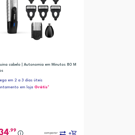
uina cabelo | Autonomia em Minutos 80 M
os
ega em 2 a 3 dias úteis
antamento em loja
Grátis*
,99
34
comparar