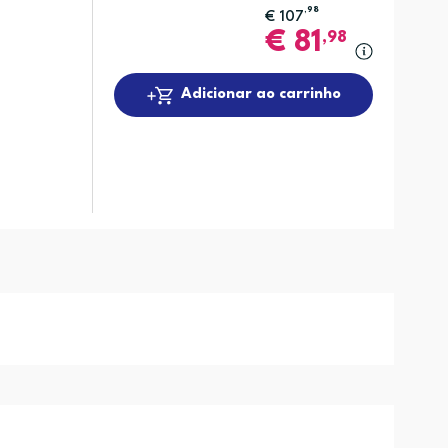
,98
€
107
€
81
,98
Adicionar ao carrinho