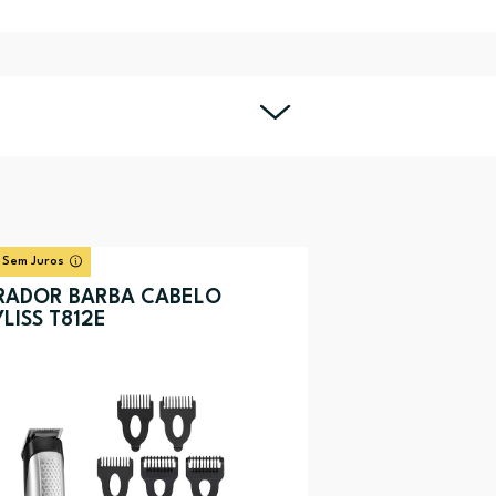
 Sem Juros
RADOR BARBA CABELO
LISS T812E