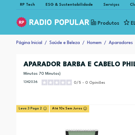
RP Tech
ESG & Sustentabilidade
Serviços
Cl
Produtos
E
Página Inicial
Saúde e Beleza
Homem
Aparadores
APARADOR BARBA E CABELO PHI
Minutos 70 Minutos)
1342036
0/5 - 0 Opiniões
Leva 3 Paga 2
Até 10x Sem Juros