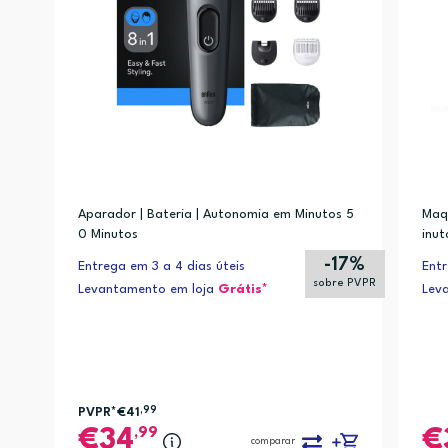
Aparador | Bateria | Autonomia em Minutos 5
Maq
0 Minutos
inut
-17%
Entrega em 3 a 4 dias úteis
Entr
sobre PVPR
Levantamento em loja
Grátis*
Lev
PVPR*
€41
,99
,99
34
comparar