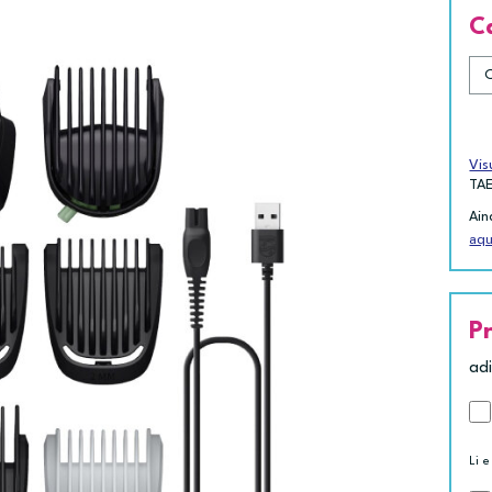
C
Vis
TA
Ain
aqu
P
ad
Li e