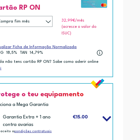
artão RP ON
32,99€
/mês
(acresce o valor do
ISUC)
ualizar Ficha de Informação Normalizada
EG
18,5%
TAN
14,79%
da não tens cartão RP ON? Sabe como aderir online
i
rotege o teu equipamento
iciona a Mega Garantia
Garantia Extra + 1 ano
€15.00
contra avarias
 aceito as
condições contratuais