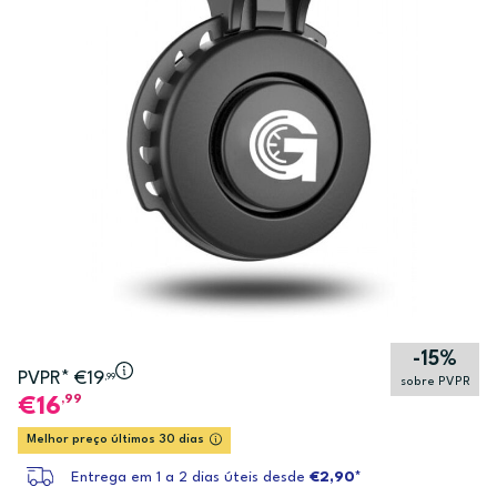
-15%
PVPR* €19
,99
sobre PVPR
,99
16
Melhor preço últimos 30 dias
Entrega em 1 a 2 dias úteis desde
€2,90*