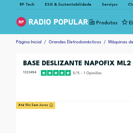
RP Tech
ESG & Sustentabilidade
Serviços
Cl
Produtos
E
Página Inicial
Grandes Eletrodomésticos
Máquinas d
BASE DESLIZANTE NAPOFIX ML2
1333454
5/5 - 1 Opiniões
Até 10x Sem Juros