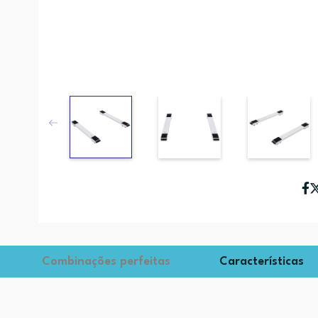
Combinações perfeitas
Características