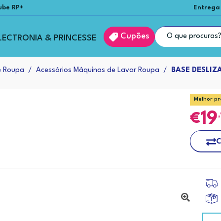
ube RP+
Entrega
Cupões
LECTRONIA & PRINCESSE
e Roupa
Acessórios Máquinas de Lavar Roupa
BASE DESLIZ
Melhor pr
19
C