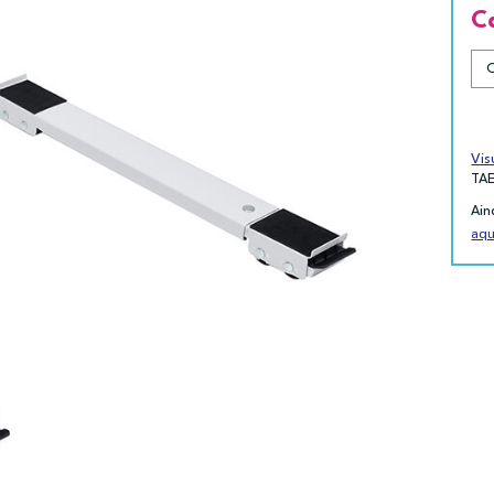
C
Vis
TA
Ain
aqu