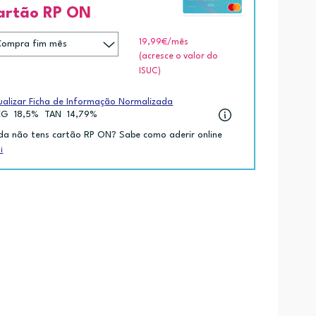
artão RP ON
19,99€
/mês
(acresce o valor do
ISUC)
ualizar Ficha de Informação Normalizada
EG
18,5%
TAN
14,79%
da não tens cartão RP ON? Sabe como aderir online
i