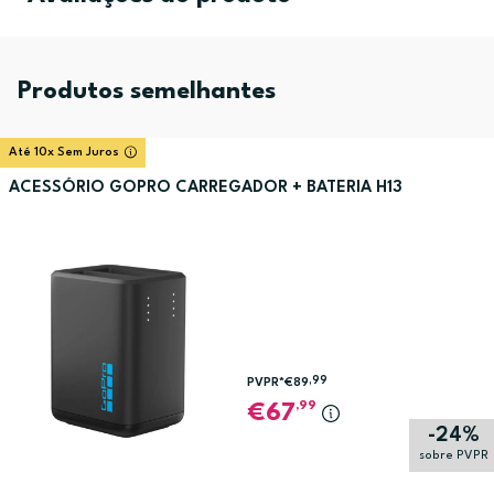
Produtos semelhantes
Até 10x Sem Juros
ACESSÓRIO GOPRO CARREGADOR + BATERIA H13
,99
PVPR*
€89
,99
67
-24%
sobre PVPR