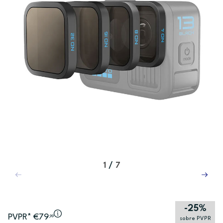
1
/
7
-25%
PVPR* €79
,99
sobre PVPR