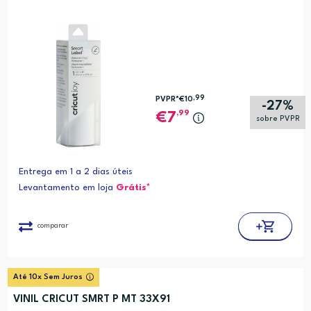
,99
PVPR*
€10
-27%
,99
7
sobre PVPR
Entrega em 1 a 2 dias úteis
Levantamento em loja
Grátis*
comparar
Até 10x Sem Juros
VINIL CRICUT SMRT P MT 33X91