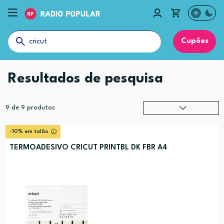
Cupões
Resultados de pesquisa
9
de
9
produtos
Relevância
?
-10% em talão
Preço (mais alto)
TERMOADESIVO CRICUT PRINTBL DK FBR A4
Preço (mais baixo)
Alfabética (A-Z)
Alfabética (Z-A)