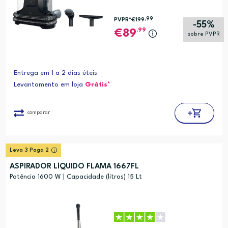
,99
PVPR*
€199
-55%
,99
89
sobre PVPR
Entrega em 1 a 2 dias úteis
Levantamento em loja
Grátis*
comparar
Leva 3 Paga 2
ASPIRADOR LÍQUIDO FLAMA 1667FL
Potência 1600 W | Capacidade (litros) 15 Lt