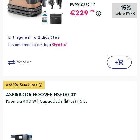
,99
PVPR*
€269
-15%
,99
229
sobre PVPR
Entrega em 1 a 2 dias úteis
Levantamento em loja
Grátis*
comparar
Até 10x Sem Juros
ASPIRADOR HOOVER HS500 011
Potência 400 W | Capacidade (litros) 1,5 Lt