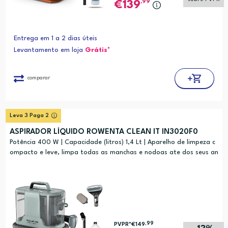
,99
139
Entrega em 1 a 2 dias úteis
Levantamento em loja
Grátis*
comparar
Leva 3 Paga 2
ASPIRADOR LÍQUIDO ROWENTA CLEAN IT IN3020F0
Potência 400 W | Capacidade (litros) 1,4 Lt | Aparelho de limpeza c
ompacto e leve, limpa todas as manchas e nodoas ate dos seus an
imais de estimaçao; Açao multilimpeza: escova e aspira.
,99
PVPR*
€149