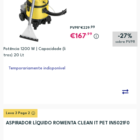
,99
PVPR*
€229
,99
167
-27%
sobre PVPR
Potência 1200 W | Capacidade (li
tros) 20 Lt
Temporariamente indisponível
Leva 3 Paga 2
ASPIRADOR LÍQUIDO ROWENTA CLEAN IT PET IN5021F0