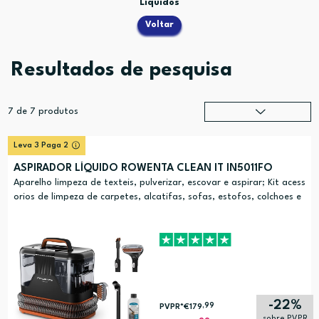
Líquidos
Voltar
Resultados de pesquisa
7
de
7
produtos
Relevância
?
Leva 3 Paga 2
Preço (mais alto)
ASPIRADOR LÍQUIDO ROWENTA CLEAN IT IN5011FO
Preço (mais baixo)
Aparelho limpeza de texteis, pulverizar, escovar e aspirar; Kit acess
orios de limpeza de carpetes, alcatifas, sofas, estofos, colchoes e
Alfabética (A-Z)
mais.
Alfabética (Z-A)
-22%
,99
PVPR*
€179
sobre PVPR