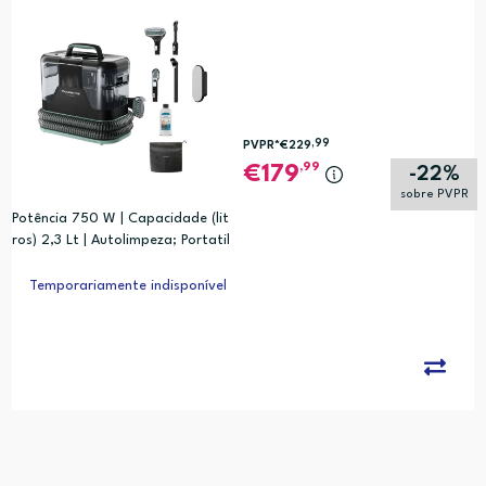
,99
PVPR*
€229
,99
179
-22%
sobre PVPR
Potência 750 W | Capacidade (lit
ros) 2,3 Lt | Autolimpeza; Portatil
com pega ergonomica
Temporariamente indisponível