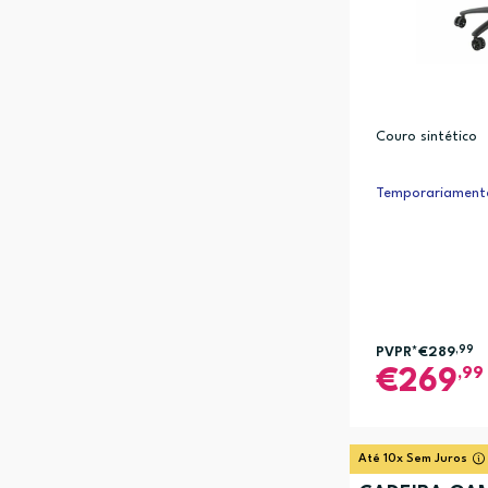
Couro sintético
Temporariamente
PVPR*
€289
,99
,99
269
Até 10x Sem Juros