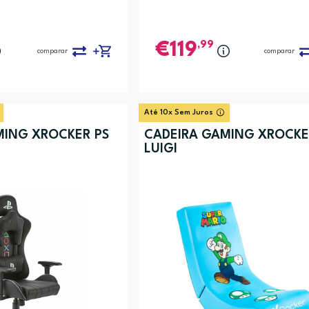
,99
119
comparar
comparar
Até 10x Sem Juros
MING XROCKER PS
CADEIRA GAMING XROCK
LUIGI