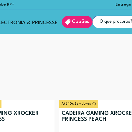
ube RP+
Entrega
Cupões
LECTRONIA & PRINCESSE
Até 10x Sem Juros
MING XROCKER
CADEIRA GAMING XROCK
SS
PRINCESS PEACH