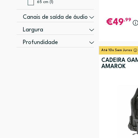
65 cm (1)
Canais de saída de áudio
,99
49
2.1 canais (1)
Largura
410 mm (1)
Profundidade
570 mm (1)
Até 10x Sem Juros
660 mm (1)
945 mm (1)
CADEIRA GA
710 mm (1)
AMAROK
855 mm (1)