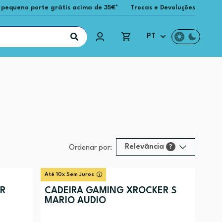
 pequeno porte grátis acima de 35€*
Trocas e Devoluções
PT
Relevância
?
Ordenar por:
Relevância
?
Até 10x Sem Juros
Preço (mais alto)
ER
CADEIRA GAMING XROCKER S
MARIO AUDIO
Preço (mais baixo)
Alfabética (A-Z)