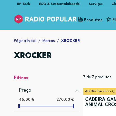
RP Tech
ESG & Sustentabilidade
Serviços
Cl
Produtos
E
Página Inicial
Marcas
XROCKER
XROCKER
7
de
7
produtos
Filtros
Preço
Até 10x Sem Juros
CADEIRA GA
45,00 €
270,00 €
ANIMAL CRO