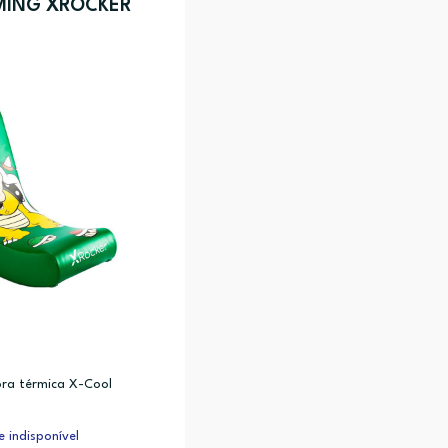
MING XROCKER
ra térmica X-Cool
 indisponível