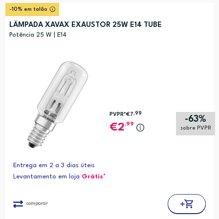
-10% em talão
LÂMPADA XAVAX EXAUSTOR 25W E14 TUBE
Potência 25 W | E14
,99
PVPR*
€7
-63%
,99
2
sobre PVPR
Entrega em 2 a 3 dias úteis
Levantamento em loja
Grátis*
comparar