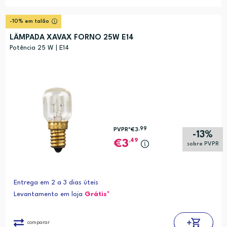
-10% em talão
LÂMPADA XAVAX FORNO 25W E14
Potência 25 W | E14
,99
PVPR*
€3
-13%
,49
3
sobre PVPR
Entrega em 2 a 3 dias úteis
Levantamento em loja
Grátis*
comparar