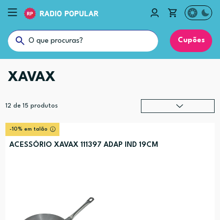
Cupões
XAVAX
12
de
15
produtos
Relevância
?
-10% em talão
Preço (mais alto)
ACESSÓRIO XAVAX 111397 ADAP IND 19CM
Preço (mais baixo)
Alfabética (A-Z)
Alfabética (Z-A)