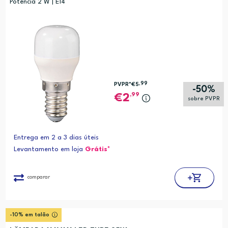
Potência 2 W | E14
,99
PVPR*
€5
-50%
,99
2
sobre PVPR
Entrega em 2 a 3 dias úteis
Levantamento em loja
Grátis*
comparar
-10% em talão