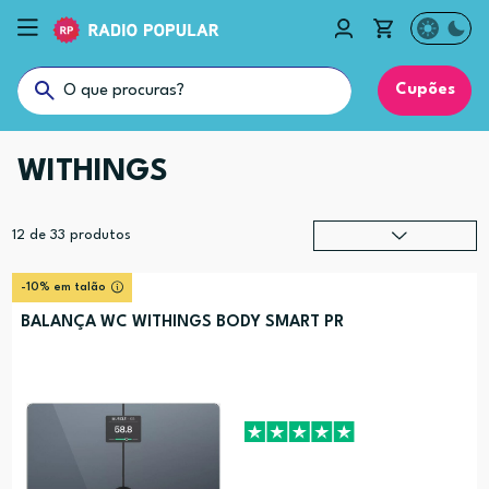
Cupões
WITHINGS
12
de
33
produtos
Relevância
?
-10% em talão
Preço (mais alto)
BALANÇA WC WITHINGS BODY SMART PR
Preço (mais baixo)
Alfabética (A-Z)
Alfabética (Z-A)