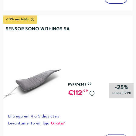
-10% em talão
SENSOR SONO WITHINGS SA
,99
PVPR*
€149
-25%
,99
112
sobre PVPR
Entrega em 4 a 5 dias úteis
Levantamento em loja
Grátis*