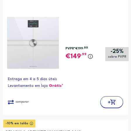
,99
PVPR*
€199
-25%
,99
149
sobre PVPR
Entrega em 4 a 5 dias úteis
Levantamento em loja
Grátis*
comparar
-10% em talão