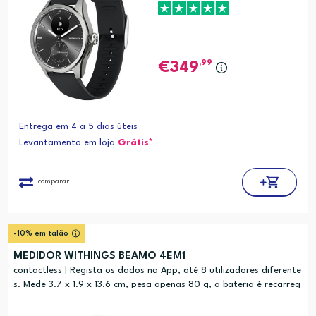
,99
349
Entrega em 4 a 5 dias úteis
Levantamento em loja
Grátis*
comparar
-10% em talão
MEDIDOR WITHINGS BEAMO 4EM1
contactless | Regista os dados na App, até 8 utilizadores diferente
s. Mede 3.7 x 1.9 x 13.6 cm, pesa apenas 80 g, a bateria é recarreg
ável por USB-C, tem autonomia 8 meses. É compatível com iOS 15
ou superior, e An