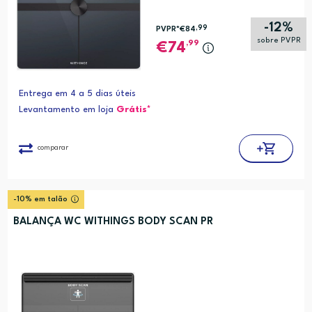
-12%
,99
PVPR*
€84
sobre PVPR
,99
74
Entrega em 4 a 5 dias úteis
Levantamento em loja
Grátis*
comparar
-10% em talão
BALANÇA WC WITHINGS BODY SCAN PR