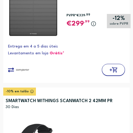
,99
PVPR*
€339
-12%
,99
299
sobre PVPR
Entrega em 4 a 5 dias úteis
Levantamento em loja
Grátis*
comparar
-10% em talão
SMARTWATCH WITHINGS SCANWATCH 2 42MM PR
30 Dias