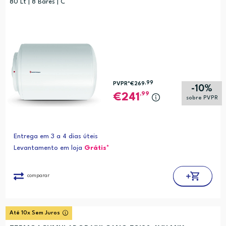
80 Lt | 8 Bares | C
,99
PVPR*
€269
-10%
,99
241
sobre PVPR
Entrega em 3 a 4 dias úteis
Levantamento em loja
Grátis*
comparar
Até 10x Sem Juros