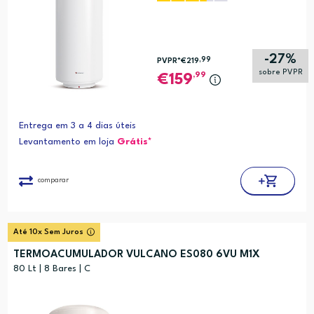
-27%
,99
PVPR*
€219
sobre PVPR
,99
159
Entrega em 3 a 4 dias úteis
Levantamento em loja
Grátis*
comparar
Até 10x Sem Juros
TERMOACUMULADOR VULCANO ES080 6VU M1X
80 Lt | 8 Bares | C