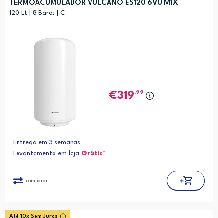
TERMOACUMULADOR VULCANO ES120 6VU M1X
120 Lt | 8 Bares | C
,99
319
Entrega em 3 semanas
Levantamento em loja
Grátis*
comparar
Até 10x Sem Juros