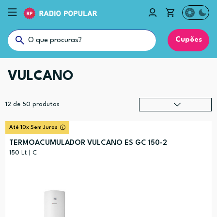
Cupões
VULCANO
12
de
50
produtos
Relevância
?
Até 10x Sem Juros
Preço (mais alto)
TERMOACUMULADOR VULCANO ES GC 150-2
Preço (mais baixo)
150 Lt | C
Alfabética (A-Z)
Alfabética (Z-A)