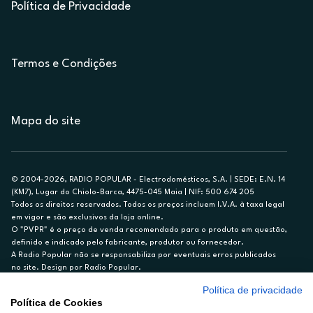
Política de Privacidade
Termos e Condições
Mapa do site
© 2004-2026, RADIO POPULAR - Electrodomésticos, S.A. | SEDE: E.N. 14
(KM7), Lugar do Chiolo-Barca, 4475-045 Maia | NIF: 500 674 205
Todos os direitos reservados. Todos os preços incluem I.V.A. à taxa legal
em vigor e são exclusivos da loja online.
O "PVPR" é o preço de venda recomendado para o produto em questão,
definido e indicado pelo fabricante, produtor ou fornecedor.
A Radio Popular não se responsabiliza por eventuais erros publicados
no site. Design por Radio Popular.
Política de privacidade
** TAEG CARTÃO DE CRÉDITO RP/ON: 18,5%
Política de Cookies
Ex. para limite de crédito de €1.500, reembolsado em 12 meses, TAN