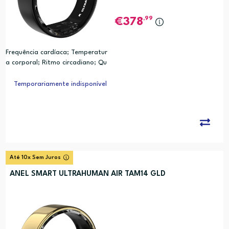
,99
378
Frequência cardíaca; Temperatur
a corporal; Ritmo circadiano; Qu
alidade do sono; Movimento; Cal
orias; Analise de Relogio Biologic
Temporariamente indisponível
o (PRC)
Até 10x Sem Juros
ANEL SMART ULTRAHUMAN AIR TAM14 GLD