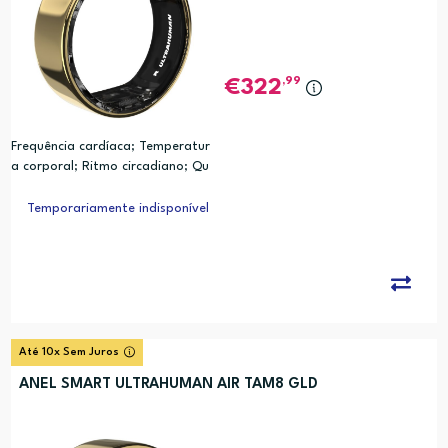
,99
322
Frequência cardíaca; Temperatur
a corporal; Ritmo circadiano; Qu
alidade do sono; Movimento; Cal
orias; Analise de Relogio Biologic
Temporariamente indisponível
o (PRC)
Até 10x Sem Juros
ANEL SMART ULTRAHUMAN AIR TAM8 GLD