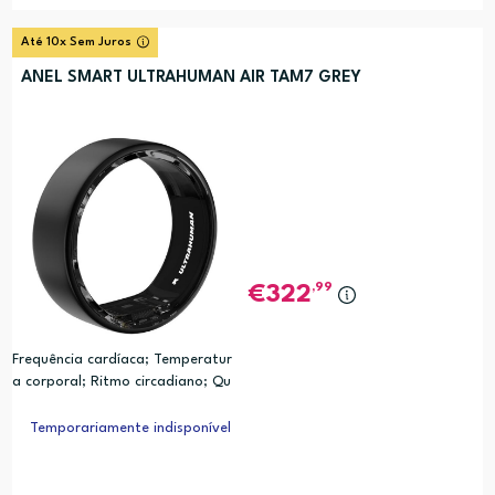
Até 10x Sem Juros
ANEL SMART ULTRAHUMAN AIR TAM7 GREY
,99
322
Frequência cardíaca; Temperatur
a corporal; Ritmo circadiano; Qu
alidade do sono; Movimento; Cal
orias; Analise de Relogio Biologic
Temporariamente indisponível
o (PRC)