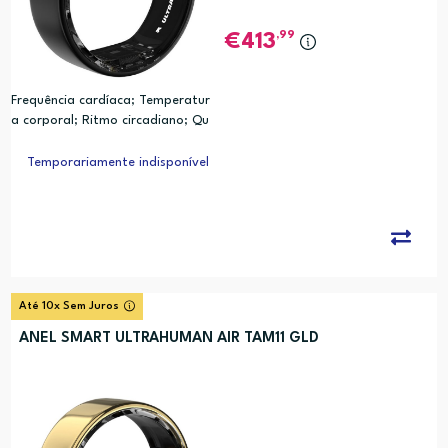
,99
413
Frequência cardíaca; Temperatur
a corporal; Ritmo circadiano; Qu
alidade do sono; Movimento; Cal
orias; Analise de Relogio Biologic
Temporariamente indisponível
o (PRC)
Até 10x Sem Juros
ANEL SMART ULTRAHUMAN AIR TAM11 GLD