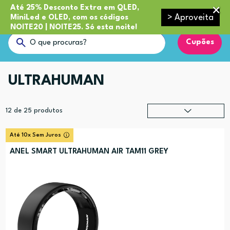
Até 25% Desconto Extra em QLED,
> Aproveita
MiniLed e OLED, com os códigos
NOITE20 | NOITE25. Só esta noite!
Cupões
ULTRAHUMAN
12
de
25
produtos
Relevância
?
Até 10x Sem Juros
Preço (mais alto)
ANEL SMART ULTRAHUMAN AIR TAM11 GREY
Preço (mais baixo)
Alfabética (A-Z)
Alfabética (Z-A)