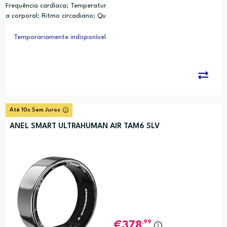
Frequência cardíaca; Temperatur
a corporal; Ritmo circadiano; Qu
alidade do sono; Movimento; Cal
orias; Analise de Relogio Biologic
Temporariamente indisponível
o (PRC)
Até 10x Sem Juros
ANEL SMART ULTRAHUMAN AIR TAM6 SLV
,99
378