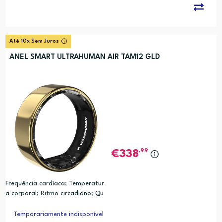
Até 10x Sem Juros
ANEL SMART ULTRAHUMAN AIR TAM12 GLD
,99
338
Frequência cardíaca; Temperatur
a corporal; Ritmo circadiano; Qu
alidade do sono; Movimento; Cal
orias; Analise de Relogio Biologic
Temporariamente indisponível