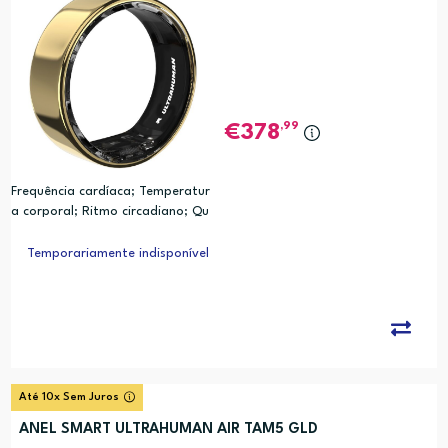
,99
378
Frequência cardíaca; Temperatur
a corporal; Ritmo circadiano; Qu
alidade do sono; Movimento; Cal
orias; Analise de Relogio Biologic
Temporariamente indisponível
o (PRC)
Até 10x Sem Juros
ANEL SMART ULTRAHUMAN AIR TAM5 GLD