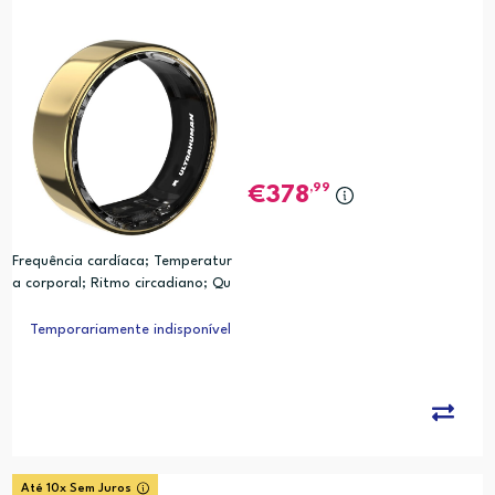
,99
378
Frequência cardíaca; Temperatur
a corporal; Ritmo circadiano; Qu
alidade do sono; Movimento; Cal
orias; Analise de Relogio Biologic
Temporariamente indisponível
o (PRC)
Até 10x Sem Juros