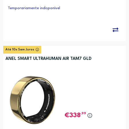
alidade do sono; Movimento; Cal
orias; Analise de Relogio Biologic
Temporariamente indisponível
o (PRC)
Até 10x Sem Juros
ANEL SMART ULTRAHUMAN AIR TAM7 GLD
,99
338