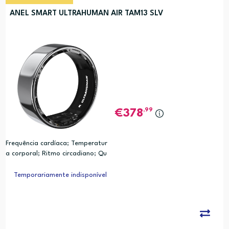
ANEL SMART ULTRAHUMAN AIR TAM13 SLV
,99
378
Frequência cardíaca; Temperatur
a corporal; Ritmo circadiano; Qu
alidade do sono; Movimento; Cal
orias; Analise de Relogio Biologic
Temporariamente indisponível
o (PRC)