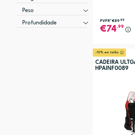
69,8 mm (1)
Peso
105 g (1)
PVPR*
€89
,99
Profundidade
,99
74
100 mm (1)
-10% em talão
CADEIRA ULT
HPAINF0089