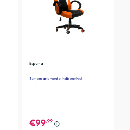
Espuma
Temporariamente indisponível
,99
99