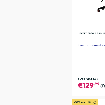
Enchimento : espu
Temporariamente i
PVPR*
€149
,99
,99
129
-10% em talão