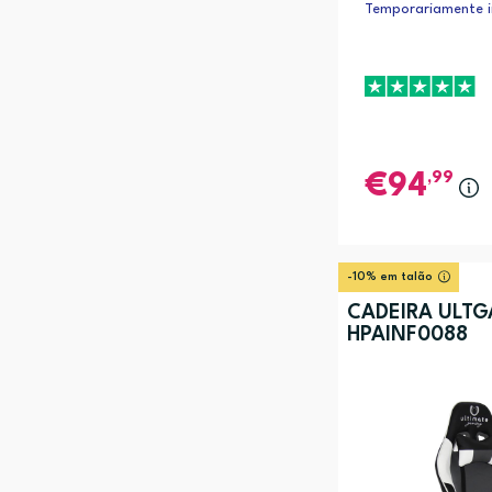
Temporariamente i
,99
94
-10% em talão
CADEIRA ULT
HPAINF0088