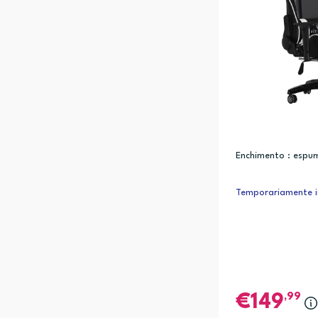
Enchimento : espu
Temporariamente i
,99
149