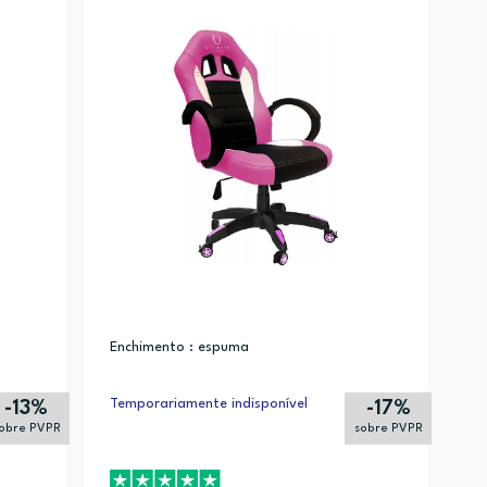
Alfabética (Z-A)
Enchimento : espuma
Temporariamente indisponível
-13%
-17%
obre PVPR
sobre PVPR