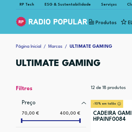
RP Tech
ESG & Sustentabilidade
Serviços
Cl
Produtos
E
Página Inicial
Marcas
ULTIMATE GAMING
ULTIMATE GAMING
12
de
18
produtos
Filtros
Preço
-10% em talão
CADEIRA GAMI
70,00 €
400,00 €
HPAINF0084