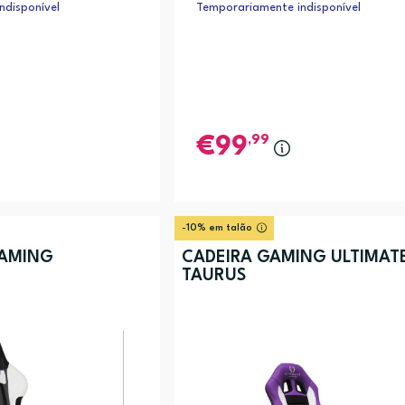
ndisponível
Temporariamente indisponível
,99
99
-10% em talão
GAMING
CADEIRA GAMING ULTIMAT
TAURUS