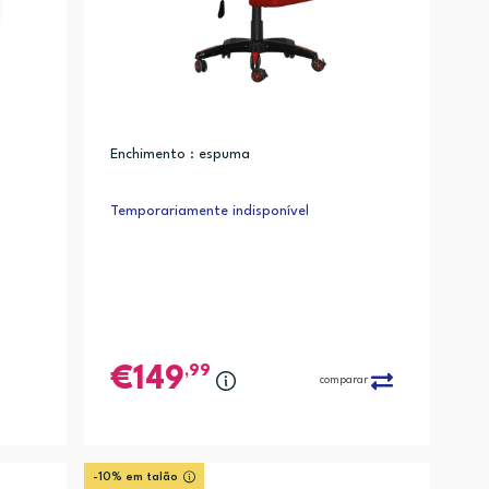
Enchimento : espuma
Temporariamente indisponível
,99
149
comparar
-10% em talão