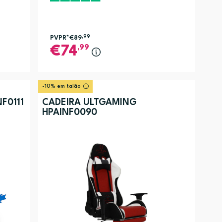
PVPR*
€89
,99
,99
74
-10% em talão
F0111
CADEIRA ULTGAMING
HPAINF0090