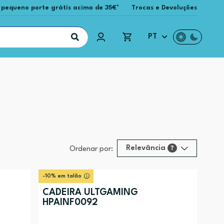
 pequeno porte grátis acima de 35€*
Trocas e Devoluções
PT
Relevância
?
Ordenar por:
Relevância
?
-10% em talão
Preço (mais alto)
CADEIRA ULTGAMING
HPAINF0092
Preço (mais baixo)
Alfabética (A-Z)