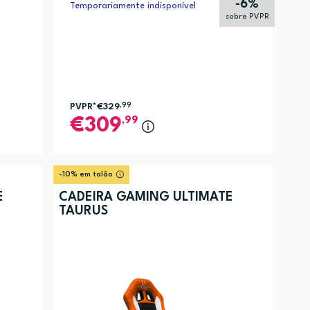
-6%
Temporariamente indisponível
sobre PVPR
PVPR*
€329
,99
,99
309
-10% em talão
E
CADEIRA GAMING ULTIMATE
TAURUS