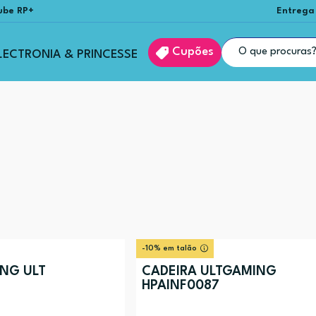
ube RP+
Entrega
Cupões
LECTRONIA & PRINCESSE
-10% em talão
NG ULT
CADEIRA ULTGAMING
HPAINF0087