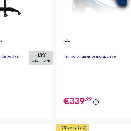
ma
Pele
-13%
ndisponível
Temporariamente indisponível
sobre PVPR
,99
339
-10% em talão