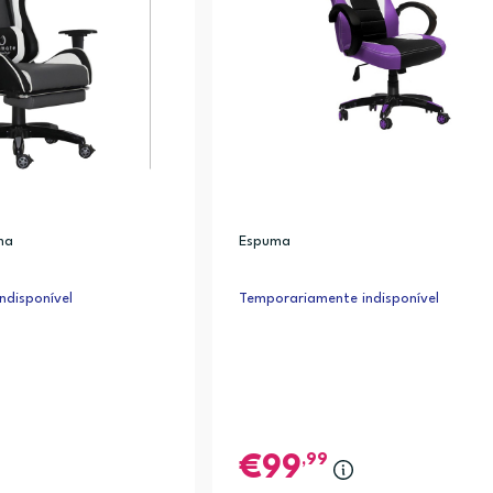
ma
Espuma
ndisponível
Temporariamente indisponível
,99
99