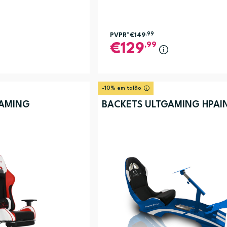
PVPR*
€149
,99
,99
129
-10% em talão
GAMING
BACKETS ULTGAMING HPAIN