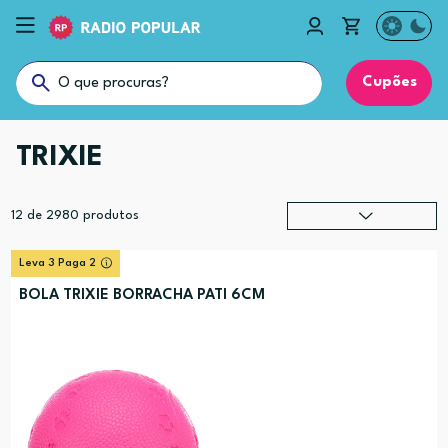
Cupões
TRIXIE
12
de
2980
produtos
Relevância
?
Leva 3 Paga 2
Preço (mais alto)
BOLA TRIXIE BORRACHA PATI 6CM
Preço (mais baixo)
Alfabética (A-Z)
Alfabética (Z-A)