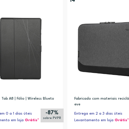
14”
Tab A8 | Fólio | Wireless Blueto
Fabricado com materiais recicláv
eve
-87%
em 0 a 1 dias úteis
Entrega em 2 a 3 dias úteis
sobre PVPR
mento em loja
Grátis*
Levantamento em loja
Grátis*