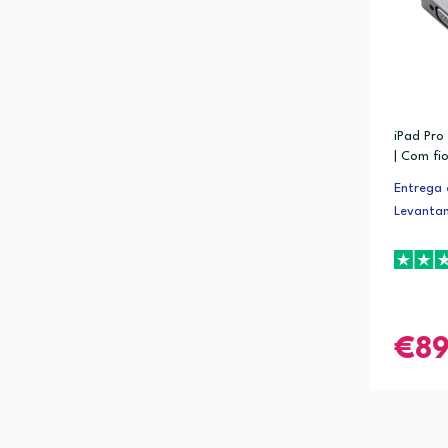
iPad Pro 1
| Com fi
Entrega 
Levanta
8