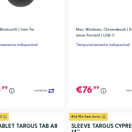
 Bluetooth | Sem fio
Mac; Windows; Chromebook | D
Surface Studio 2, Surface Laptop 1a gen, Surface Laptop 2, Surface Lapto
ation Portátil | USB-C
iamente indisponível
Temporariamente indisponível
,99
,99
4
76
comparar
com
 2
Até 10x Sem Juros
ABLET TARGUS TAB A8
SLEEVE TARGUS CYPRESS ECO