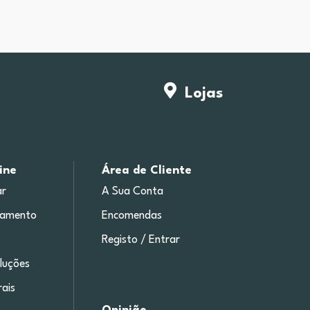
Lojas
ine
Área de Cliente
r
A Sua Conta
gamento
Encomendas
Registo / Entrar
luções
ais