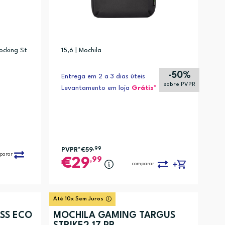
ocking St
15,6 | Mochila
p 3, Surface Go, Surface Pro 3, Surface Pro 4, Surface Pro 5a gen, Surfa
-50%
Entrega em 2 a 3 dias úteis
sobre PVPR
Levantamento em loja
Grátis*
PVPR*
€59
,99
parar
,99
29
comparar
Até 10x Sem Juros
MOCHILA GAMING TARGUS