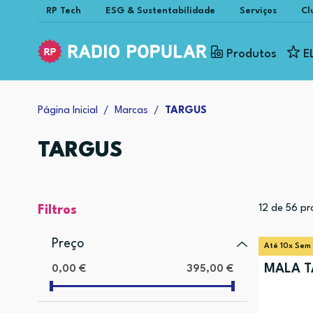
RP Tech
ESG & Sustentabilidade
Serviços
Cl
Produtos
E
Página Inicial
Marcas
TARGUS
TARGUS
12
de
56
pr
Filtros
Preço
Até 10x Sem
MALA T
0,00 €
395,00 €