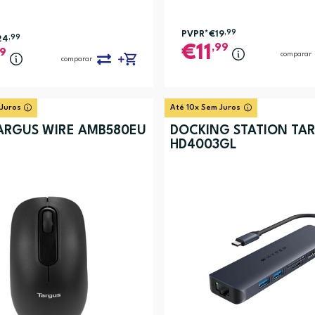
PVPR*
€19
,99
24
,99
,99
11
99
comparar
comparar
 Juros
Até 10x Sem Juros
ARGUS WIRE AMB580EU
DOCKING STATION TA
HD4003GL