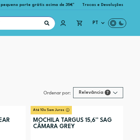
 pequeno porte grátis acima de 35€*
Trocas e Devoluções
PT
Relevância
?
Ordenar por:
Relevância
?
Até 10x Sem Juros
Preço (mais alto)
EAR
MOCHILA TARGUS 15,6” SAG
CÂMARA GREY
Preço (mais baixo)
Alfabética (A-Z)