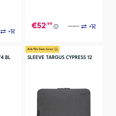
,99
52
comparar
Até 10x Sem Juros
4 BL
SLEEVE TARGUS CYPRESS 12