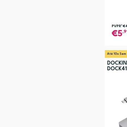
PVPR*
€
,9
5
Até 10x Sem
DOCKIN
DOCK41