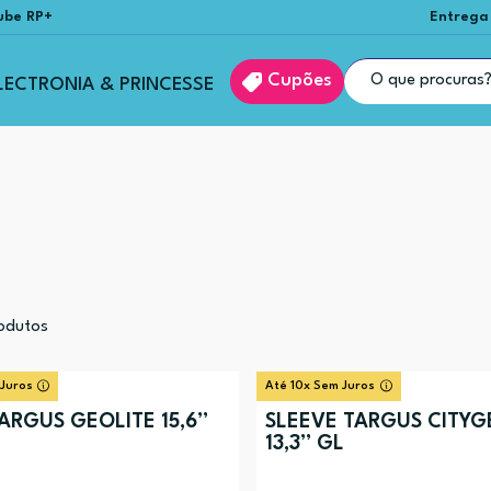
ube RP+
Entrega
Cupões
LECTRONIA & PRINCESSE
odutos
 Juros
Até 10x Sem Juros
ARGUS GEOLITE 15,6”
SLEEVE TARGUS CITYG
13,3” GL