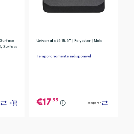
 Surface
Universal até 15.6’’ | Polyester | Mala
2, Surface
 2, Surfa
Temporariamente indisponível
ce Pro 3,
gen, Surf
,99
17
comparar