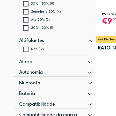
30% - 50% (9)
Superior a 50% (4)
PVPR*
€
,
9
Até 20% (3)
20% - 30% (1)
Altifalantes
Até 10x Sem
RATO T
Não (12)
Altura
20 mm (3)
Autonomia
250 mm (3)
22 h (1)
Bluetooth
14 mm (2)
Sim (2)
Bateria
15 mm (2)
2600 mAh (1)
255 mm (2)
Compatibilidade
MacBook (2)
Compatibilidade da marca