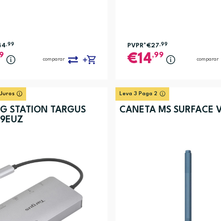
44
,99
PVPR*
€27
,99
9
,99
14
comparar
comparar
 Juros
Leva 3 Paga 2
G STATION TARGUS
CANETA MS SURFACE V
9EUZ