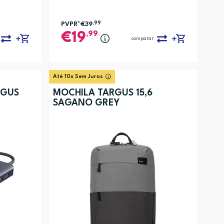
PVPR*
€39
,99
,99
19
comparar
Até 10x Sem Juros
RGUS
MOCHILA TARGUS 15,6
SAGANO GREY