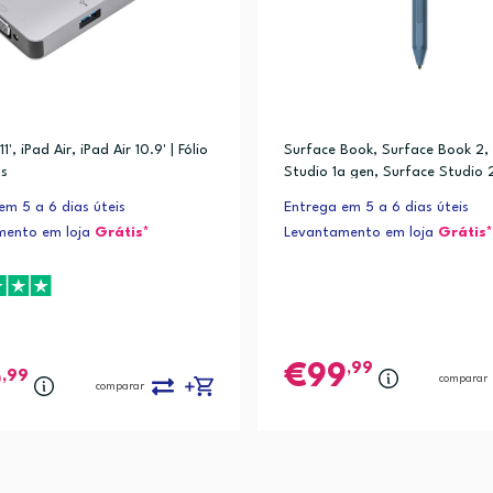
1', iPad Air, iPad Air 10.9' | Fólio
Surface Book, Surface Book 2,
os
Studio 1a gen, Surface Studio 
Laptop 1a gen, Surface Laptop
em 5 a 6 dias úteis
Entrega em 5 a 6 dias úteis
ce Laptop 3, Surface Go, Surfa
mento em loja
Grátis*
Levantamento em loja
Grátis*
Surface Pro 4, Surface Pro 5a 
ace
,99
99
,99
9
comparar
comparar