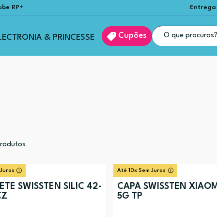
ube RP+
Entrega
Cupões
LECTRONIA & PRINCESSE
rodutos
 Juros
Até 10x Sem Juros
TE SWISSTEN SILIC 42-
CAPA SWISSTEN XIAOM
CZ
5G TP