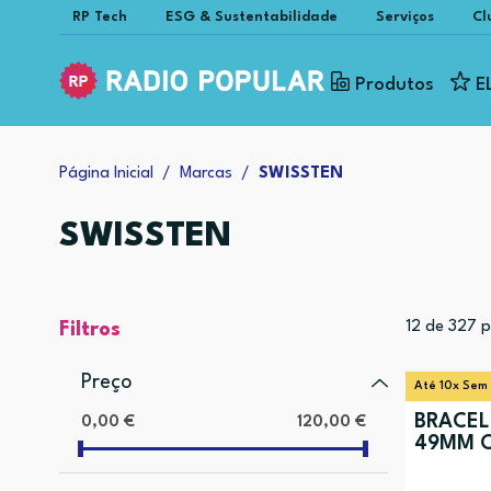
RP Tech
ESG & Sustentabilidade
Serviços
Cl
Produtos
E
Página Inicial
Marcas
SWISSTEN
SWISSTEN
12
de
327
p
Filtros
Preço
Até 10x Sem
BRACELE
0,00 €
120,00 €
49MM 