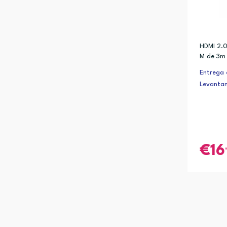
HDMI 2.0
M de 3m 
as. Supo
Entrega 
e dados 
Levanta
16