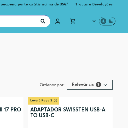
 pequeno porte grátis acima de 35€*
Trocas e Devoluções
Relevância
?
Ordenar por:
Relevância
?
Leva 3 Paga 2
Preço (mais alto)
I 17 PRO
ADAPTADOR SWISSTEN USB-A
TO USB-C
Preço (mais baixo)
Alfabética (A-Z)