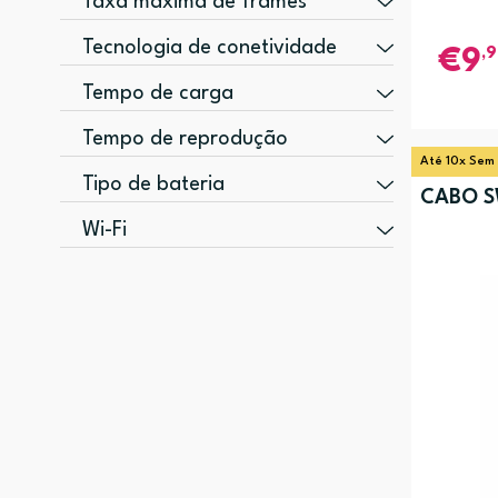
Taxa máxima de frames
30 fps (1)
Tecnologia de conetividade
,
9
Sem fios (3)
Tempo de carga
Com fios (1)
2 h (3)
Tempo de reprodução
True Wireless Stereo (TWS) (1)
Até 10x Sem
8 h (3)
Tipo de bateria
CABO S
128 h (1)
Bateria incorporada (1)
Wi-Fi
Sim (1)