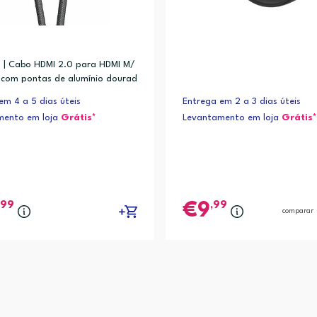
 | Cabo HDMI 2.0 para HDMI M/
com pontas de alumínio dourad
rta 4K a 60Hz e transferência d
em 4 a 5 dias úteis
Entrega em 2 a 3 dias úteis
até 18GB/s.
mento em loja
Grátis*
Levantamento em loja
Grátis*
,99
,99
9
comparar