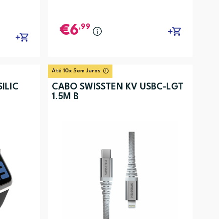
,99
6
Até 10x Sem Juros
ILIC
CABO SWISSTEN KV USBC-LGT
1.5M B