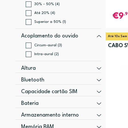
30% - 50% (4)
Até 20% (4)
,
9
Superior a 50% (1)
Acoplamento do ouvido
Até 10x Sem
CABO S
Circum-aural (3)
Intra-aural (2)
Altura
167,7 mm (1)
Bluetooth
200 mm (1)
Sim (5)
Capacidade cartão SIM
235 mm (1)
Dual SIM (1)
Bateria
80 mm (1)
5000 mAh (2)
9 mm (1)
Armazenamento interno
40000 mAh (1)
128 GB (1)
Memória RAM