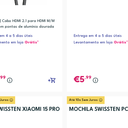
ries 2, Apple Watch Series 3, Apple Watch Series 4, Apple Watch Series 5
 | Cabo HDMI 2.1 para HDMI M/M
m pontas de alumínio dourada
ta 8K@60Hz e transferência de
em 4 a 5 dias úteis
Entrega em 4 a 5 dias úteis
té 48GB/s.
mento em loja
Grátis*
Levantamento em loja
Grátis*
,99
,99
5
 Juros
Até 10x Sem Juros
WISSTEN XIAOMI 15 PRO
MOCHILA SWISSTEN PC 