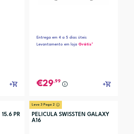
, Apple Watch Series 6 (9)
Entrega em 4 a 5 dias úteis
Levantamento em loja
Grátis*
,99
29
Leva 3 Paga 2
15.6 PR
PELICULA SWISSTEN GALAXY
A16