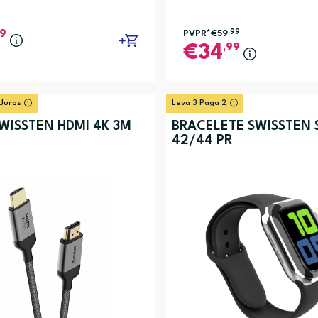
99
PVPR*
€59
,99
,99
34
 Juros
Leva 3 Paga 2
WISSTEN HDMI 4K 3M
BRACELETE SWISSTEN S
42/44 PR