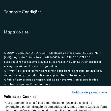
Termos e Condições
Mapa do site
© 2004-2026, RADIO POPULAR - Electrodomésticos, S.A. | SEDE: E.N. 14
(KM7), Lugar do Chiolo-Barca, 4475-045 Maia | NIF: 500 674 205
Todos os direitos reservados. Todos os preços incluem I.V.A. à taxa legal
em vigor e são exclusivos da loja online.
O "PVPR" é o preço de venda recomendado para o produto em questão,
definido e indicado pelo fabricante, produtor ou fornecedor.
A Radio Popular não se responsabiliza por eventuais erros publicados
no site. Design por Radio Popular.
Política de privacidade
** TAEG CARTÃO DE CRÉDITO RP/ON: 18,5%
Política de Cookies
Ex. para limite de crédito de €1.500, reembolsado em 12 meses, TAN
Para proporcionar uma ótima experiência no nosso site a nivel de
14,79%.
navegação e personalização de conteúdos, utilizamos alguns Cookies. Para
Crédito sujeito a aprovação pelo Cetelem, marca BNP Paribas Personal
mais informações sobre os cookies que utilizamos, veja em Ajustar.