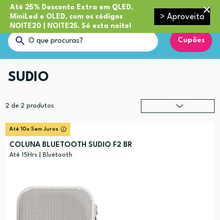
Até 25% Desconto Extra em QLED,
> Aproveita
MiniLed e OLED, com os códigos
NOITE20 | NOITE25. Só esta noite!
Cupões
SUDIO
2
de
2
produtos
Relevância
?
Até 10x Sem Juros
Preço (mais alto)
COLUNA BLUETOOTH SUDIO F2 BR
Preço (mais baixo)
Até 15Hrs | Bluetooth
Alfabética (A-Z)
Alfabética (Z-A)