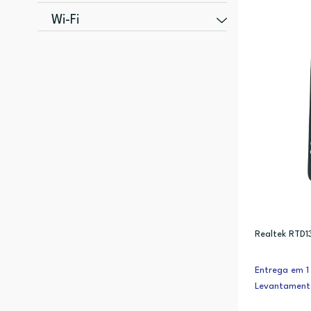
Full HD (1)
Sim (1)
Wi-Fi
Sim (9)
Realtek RTD13
Entrega em 1 
Levantament