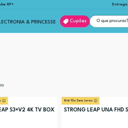
ube RP+
Entrega
Cupões
LECTRONIA & PRINCESSE
os
s
Até 10x Sem Juros
AP S3+V2 4K TV BOX
STRONG LEAP UNA FHD S