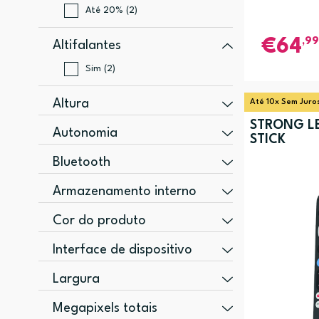
Até 20% (2)
,99
64
Altifalantes
Sim (2)
Altura
Até 10x Sem Juro
STRONG L
15 mm (3)
Autonomia
STICK
101 mm (1)
4 h (1)
Bluetooth
180 mm (1)
Sim (7)
Armazenamento interno
20,5 mm (1)
8 GB (3)
23 mm (1)
Cor do produto
16 GB (1)
Preto (5)
Interface de dispositivo
32 GB (1)
Branco (4)
HDMI (3)
Largura
Branco, Preto (2)
USB (1)
90 mm (3)
Megapixels totais