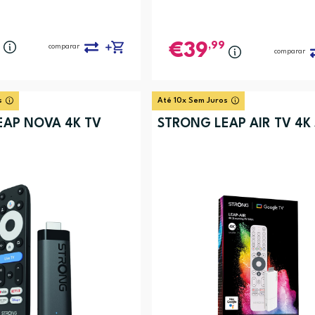
,99
39
comparar
comparar
s
Até 10x Sem Juros
EAP NOVA 4K TV
STRONG LEAP AIR TV 4K 