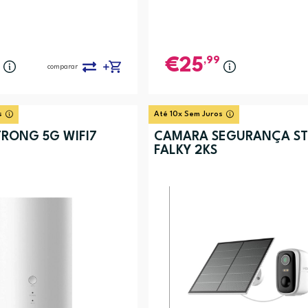
,99
25
comparar
s
Até 10x Sem Juros
TRONG 5G WIFI7
CÂMARA SEGURANÇA S
FALKY 2KS