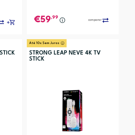
,99
59
comparar
Até 10x Sem Juros
STICK
STRONG LEAP NEVE 4K TV
STICK