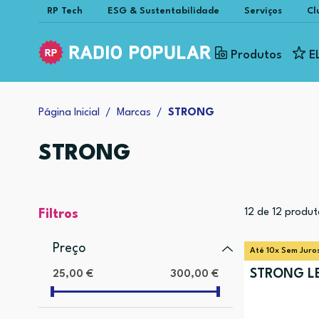
RP Tech
ESG & Sustentabilidade
Serviços
Cl
Produtos
E
Página Inicial
Marcas
STRONG
STRONG
12
de
12
produt
Filtros
Preço
Até 10x Sem Juro
STRONG LE
25,00 €
300,00 €