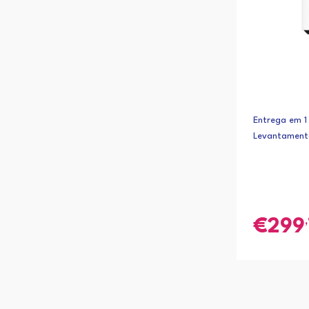
Entrega em 1 
Levantament
299