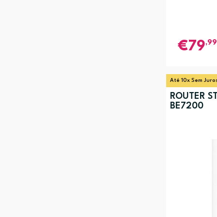
,99
79
Até 10x Sem Juro
ROUTER S
BE7200