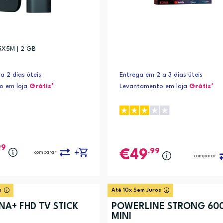
5X5M | 2 GB
a 2 dias úteis
Entrega em 2 a 3 dias úteis
o em loja
Grátis*
Levantamento em loja
Grátis*
99
,99
49
comparar
comparar
s
Até 10x Sem Juros
A+ FHD TV STICK
POWERLINE STRONG 60
MINI