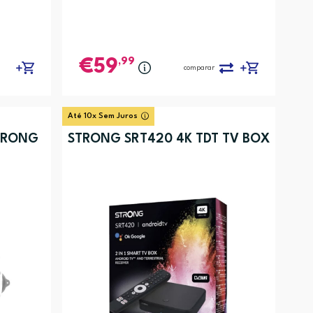
,99
59
comparar
Até 10x Sem Juros
TRONG
STRONG SRT420 4K TDT TV BOX