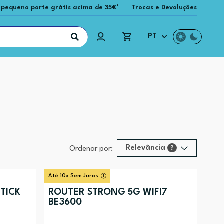
 pequeno porte grátis acima de 35€*
Trocas e Devoluções
PT
Relevância
?
Ordenar por:
Relevância
?
Até 10x Sem Juros
Preço (mais alto)
TICK
ROUTER STRONG 5G WIFI7
BE3600
Preço (mais baixo)
Alfabética (A-Z)