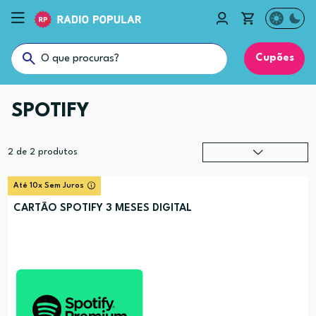
Cupões
SPOTIFY
2
de
2
produtos
Relevância
?
Até 10x Sem Juros
Preço (mais alto)
CARTÃO SPOTIFY 3 MESES DIGITAL
Preço (mais baixo)
Alfabética (A-Z)
Alfabética (Z-A)