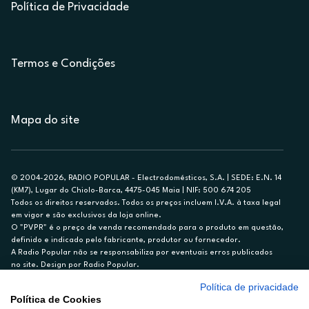
Política de Privacidade
Termos e Condições
Mapa do site
© 2004-2026, RADIO POPULAR - Electrodomésticos, S.A. | SEDE: E.N. 14
(KM7), Lugar do Chiolo-Barca, 4475-045 Maia | NIF: 500 674 205
Todos os direitos reservados. Todos os preços incluem I.V.A. à taxa legal
em vigor e são exclusivos da loja online.
O "PVPR" é o preço de venda recomendado para o produto em questão,
definido e indicado pelo fabricante, produtor ou fornecedor.
A Radio Popular não se responsabiliza por eventuais erros publicados
no site. Design por Radio Popular.
Política de privacidade
** TAEG CARTÃO DE CRÉDITO RP/ON: 18,5%
Política de Cookies
Ex. para limite de crédito de €1.500, reembolsado em 12 meses, TAN