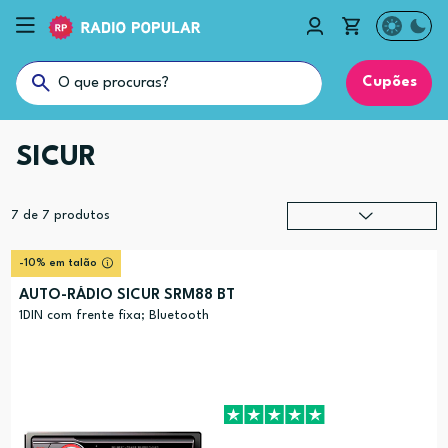
Cupões
SICUR
7
de
7
produtos
Relevância
?
-10% em talão
Preço (mais alto)
AUTO-RÁDIO SICUR SRM88 BT
Preço (mais baixo)
1DIN com frente fixa; Bluetooth
Alfabética (A-Z)
Alfabética (Z-A)