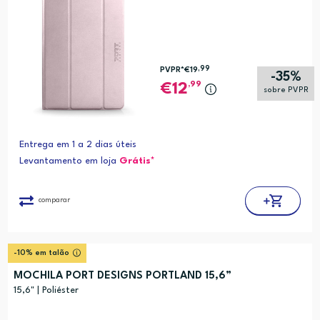
,99
PVPR*
€19
-35%
,99
12
sobre PVPR
Entrega em 1 a 2 dias úteis
Levantamento em loja
Grátis*
comparar
-10% em talão
MOCHILA PORT DESIGNS PORTLAND 15,6”
15,6" | Poliéster