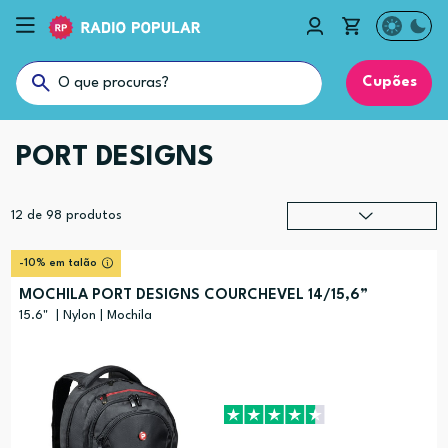
Cupões
PORT DESIGNS
12
de
98
produtos
Relevância
?
-10% em talão
Preço (mais alto)
MOCHILA PORT DESIGNS COURCHEVEL 14/15,6”
Preço (mais baixo)
15.6" | Nylon | Mochila
Alfabética (A-Z)
Alfabética (Z-A)