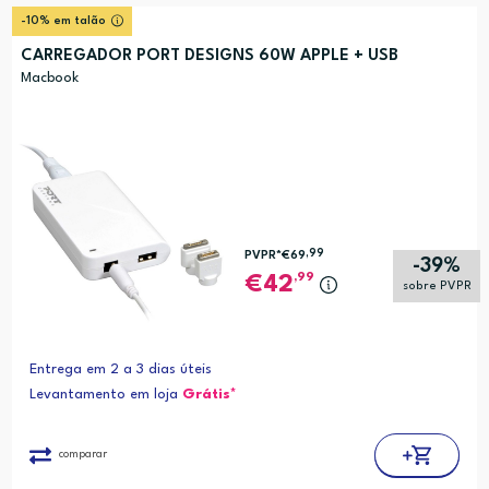
-10% em talão
CARREGADOR PORT DESIGNS 60W APPLE + USB
Macbook
,99
PVPR*
€69
-39%
,99
42
sobre PVPR
Entrega em 2 a 3 dias úteis
Levantamento em loja
Grátis*
comparar