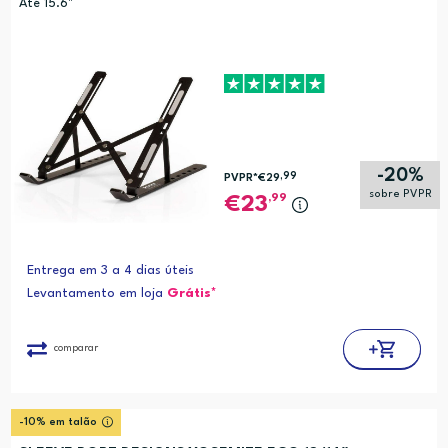
Até 15.6"
-20%
,99
PVPR*
€29
sobre PVPR
,99
23
Entrega em 3 a 4 dias úteis
Levantamento em loja
Grátis*
comparar
-10% em talão