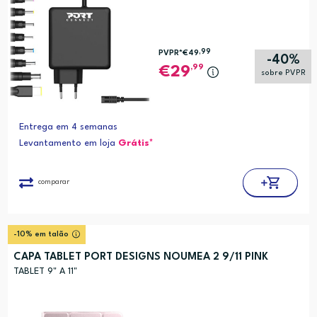
,99
PVPR*
€49
-40%
,99
29
sobre PVPR
Entrega em 4 semanas
Levantamento em loja
Grátis*
comparar
-10% em talão
CAPA TABLET PORT DESIGNS NOUMEA 2 9/11 PINK
TABLET 9" A 11"