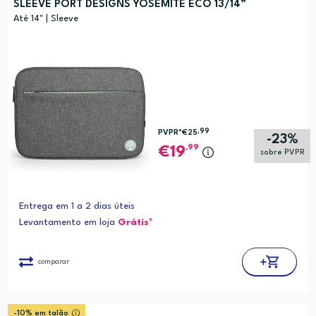
SLEEVE PORT DESIGNS YOSEMITE ECO 13/14”
Até 14" | Sleeve
,99
PVPR*
€25
-23%
,99
19
sobre PVPR
Entrega em 1 a 2 dias úteis
Levantamento em loja
Grátis*
comparar
-10% em talão