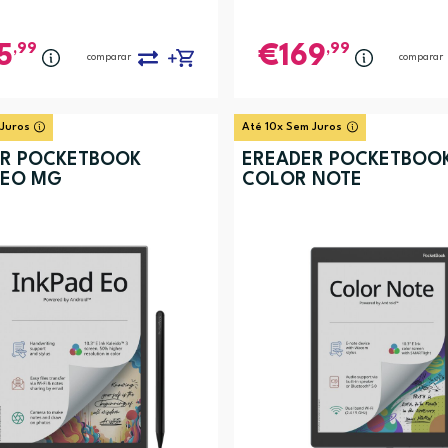
,99
,99
5
169
comparar
comparar
 Juros
Até 10x Sem Juros
R POCKETBOOK
EREADER POCKETBOO
 EO MG
COLOR NOTE