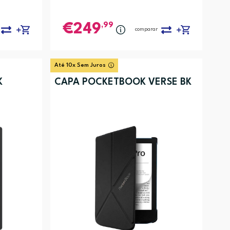
,99
249
comparar
Até 10x Sem Juros
K
CAPA POCKETBOOK VERSE BK