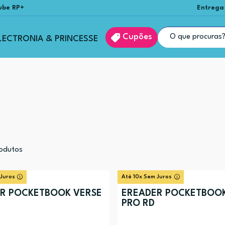
ube RP+
Entrega
Cupões
LECTRONIA & PRINCESSE
odutos
 Juros
Até 10x Sem Juros
R POCKETBOOK VERSE
EREADER POCKETBOOK
PRO RD