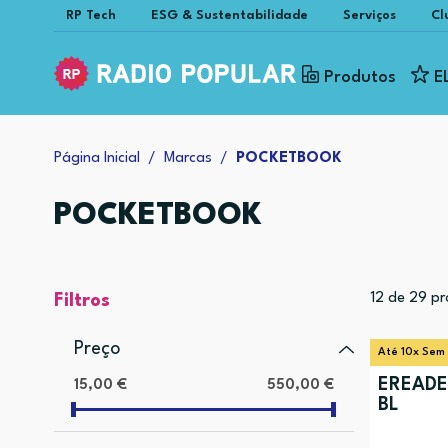
RP Tech
ESG & Sustentabilidade
Serviços
Cl
Produtos
E
Página Inicial
Marcas
POCKETBOOK
POCKETBOOK
12
de
29
pr
Filtros
Preço
Até 10x Sem
EREADE
15,00 €
550,00 €
BL