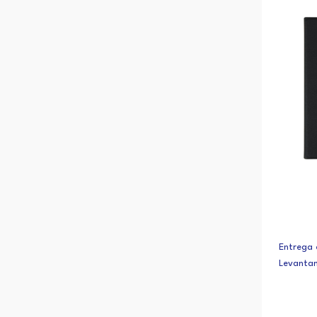
Sim (9)
17,8 cm (7") (1)
19,8 cm (7.8") (1)
Entrega 
Levanta