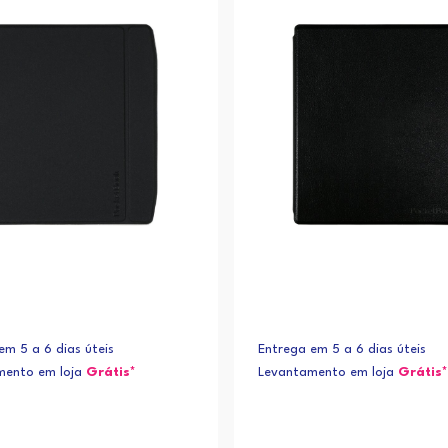
em 5 a 6 dias úteis
Entrega em 5 a 6 dias úteis
mento em loja
Grátis*
Levantamento em loja
Grátis*