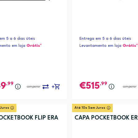
em 5 a 6 dias úteis
Entrega em 5 a 6 dias úteis
mento em loja
Grátis*
Levantamento em loja
Grátis*
,99
,99
49
515
comparar
comparar
 Juros
Até 10x Sem Juros
OCKETBOOK FLIP ERA
CAPA POCKETBOOK ER