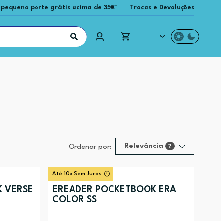
 pequeno porte grátis acima de 35€*
Trocas e Devoluções
Relevância
?
Ordenar por:
Relevância
?
Até 10x Sem Juros
Preço (mais alto)
 VERSE
EREADER POCKETBOOK ERA
COLOR SS
Preço (mais baixo)
Alfabética (A-Z)