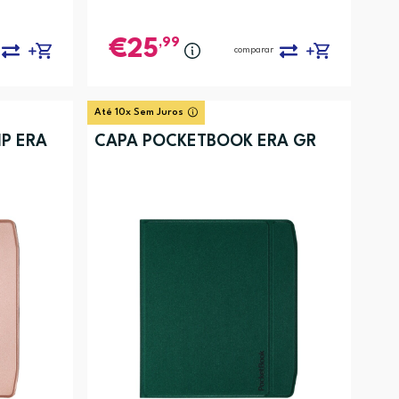
,99
25
comparar
Até 10x Sem Juros
P ERA
CAPA POCKETBOOK ERA GR