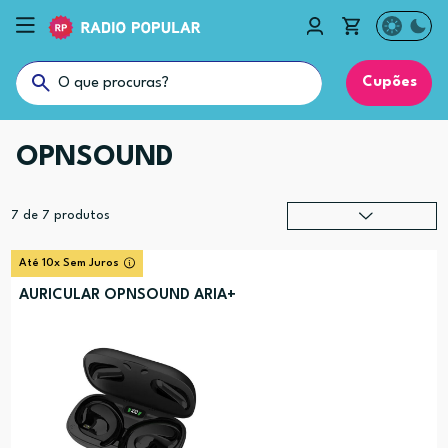
Cupões
OPNSOUND
7
de
7
produtos
Relevância
?
Até 10x Sem Juros
Preço (mais alto)
AURICULAR OPNSOUND ARIA+
Preço (mais baixo)
Alfabética (A-Z)
Alfabética (Z-A)