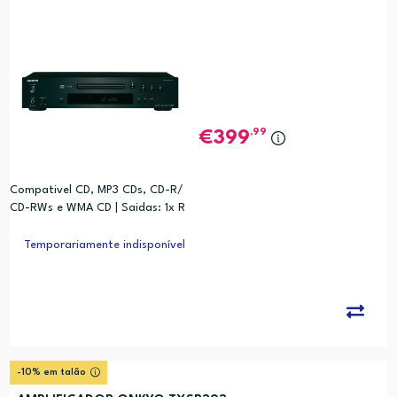
,99
399
Compativel CD, MP3 CDs, CD-R/
CD-RWs e WMA CD | Saidas: 1x R
CA Audio OUT, 1x Digital ótica, 1x
digital coaxial
Temporariamente indisponível
-10% em talão