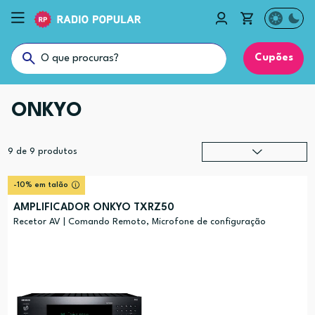
Cupões
ONKYO
9
de
9
produtos
Relevância
?
-10% em talão
Preço (mais alto)
AMPLIFICADOR ONKYO TXRZ50
Preço (mais baixo)
Recetor AV | Comando Remoto, Microfone de configuração
Alfabética (A-Z)
Alfabética (Z-A)