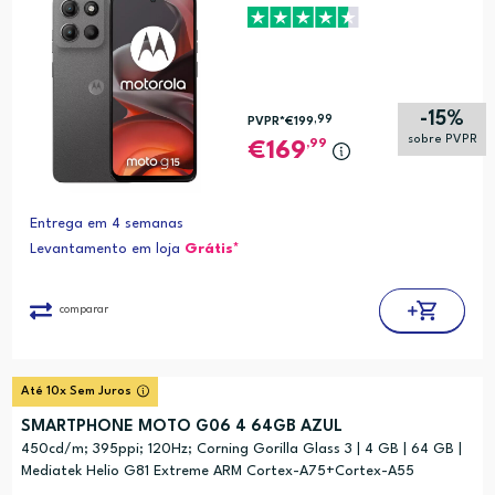
-15%
,99
PVPR*
€199
sobre PVPR
,99
169
Entrega em 4 semanas
Levantamento em loja
Grátis*
comparar
Até 10x Sem Juros
SMARTPHONE MOTO G06 4 64GB AZUL
450cd/m; 395ppi; 120Hz; Corning Gorilla Glass 3 | 4 GB | 64 GB |
Mediatek Helio G81 Extreme ARM Cortex-A75+Cortex-A55