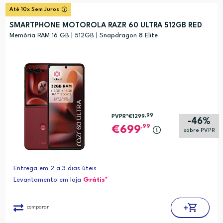
Até 10x Sem Juros
SMARTPHONE MOTOROLA RAZR 60 ULTRA 512GB RED
Memória RAM 16 GB | 512GB | Snapdragon 8 Elite
,99
PVPR*
€1299
-46%
,99
699
sobre PVPR
Entrega em 2 a 3 dias úteis
Levantamento em loja
Grátis*
comparar