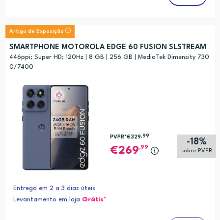
Artigo de Exposição
SMARTPHONE MOTOROLA EDGE 60 FUSION SLSTREAM
446ppi; Super HD; 120Hz | 8 GB | 256 GB | MediaTek Dimensity 730
0/7400
,99
PVPR*
€329
-18%
,99
269
sobre PVPR
Entrega em 2 a 3 dias úteis
Levantamento em loja
Grátis*