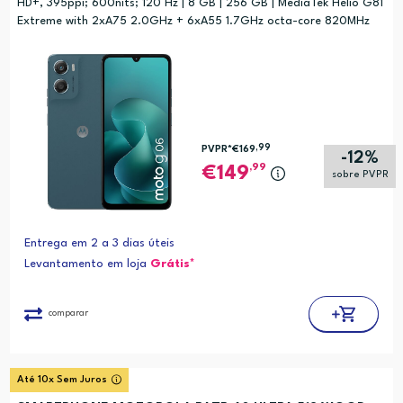
HD+, 395ppi; 600nits; 120 Hz | 8 GB | 256 GB | MediaTek Helio G81
Extreme with 2xA75 2.0GHz + 6xA55 1.7GHz octa-core 820MHz
,99
PVPR*
€169
-12%
,99
149
sobre PVPR
Entrega em 2 a 3 dias úteis
Levantamento em loja
Grátis*
comparar
Até 10x Sem Juros