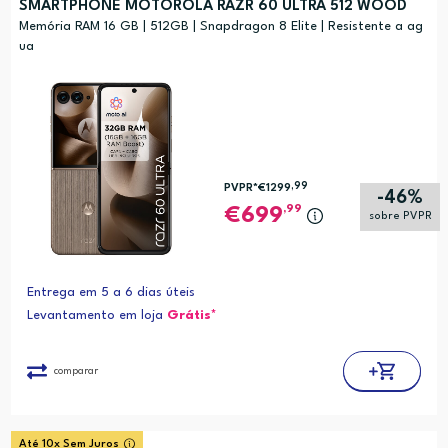
SMARTPHONE MOTOROLA RAZR 60 ULTRA 512 WOOD
Memória RAM 16 GB | 512GB | Snapdragon 8 Elite | Resistente a ag
ua
,99
PVPR*
€1299
-46%
,99
699
sobre PVPR
Entrega em 5 a 6 dias úteis
Levantamento em loja
Grátis*
comparar
Até 10x Sem Juros