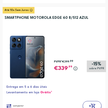
Até 10x Sem Juros
SMARTPHONE MOTOROLA EDGE 60 8/512 AZUL
,99
PVPR*
€399
-15%
,99
339
sobre PVPR
Entrega em 5 a 6 dias úteis
Levantamento em loja
Grátis*
comparar