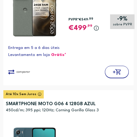
-9%
,99
PVPR*
€549
sobre PVPR
,99
499
Entrega em 5 a 6 dias úteis
Levantamento em loja
Grátis*
comparar
Até 10x Sem Juros
SMARTPHONE MOTO G06 4 128GB AZUL
450cd/m; 395 ppi; 120Hz; Corning Gorilla Glass 3