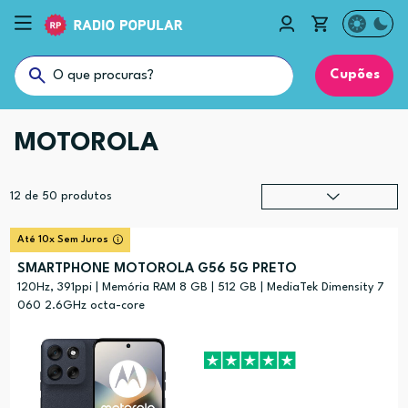
Cupões
MOTOROLA
12
de
50
produtos
Relevância
?
Até 10x Sem Juros
Preço (mais alto)
SMARTPHONE MOTOROLA G56 5G PRETO
Preço (mais baixo)
120Hz, 391ppi | Memória RAM 8 GB | 512 GB | MediaTek Dimensity 7
060 2.6GHz octa-core
Alfabética (A-Z)
Alfabética (Z-A)