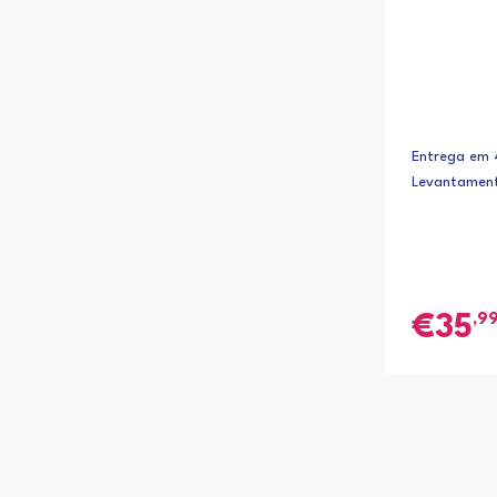
Entrega em 4
Levantament
,9
35