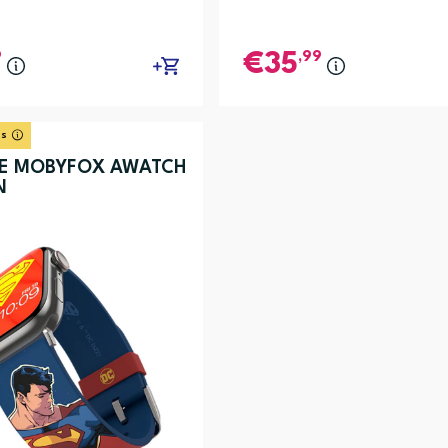
9
,99
35
os
E MOBYFOX AWATCH
N