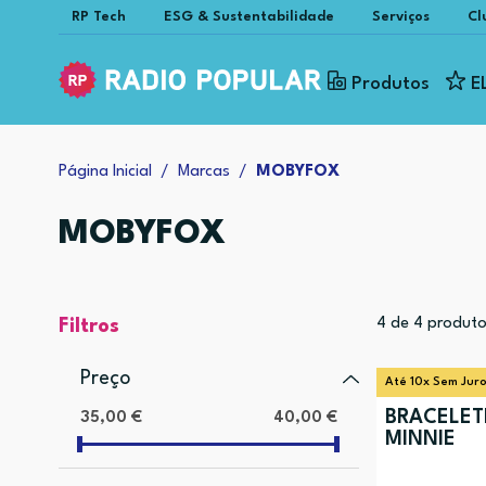
RP Tech
ESG & Sustentabilidade
Serviços
Cl
Produtos
E
Página Inicial
Marcas
MOBYFOX
MOBYFOX
4
de
4
produto
Filtros
Preço
Até 10x Sem Jur
BRACELET
35,00 €
40,00 €
MINNIE