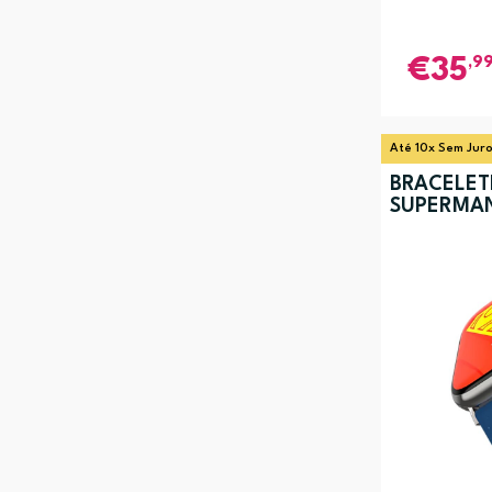
,9
35
Até 10x Sem Jur
BRACELET
SUPERMA